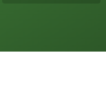
Kanada
USA