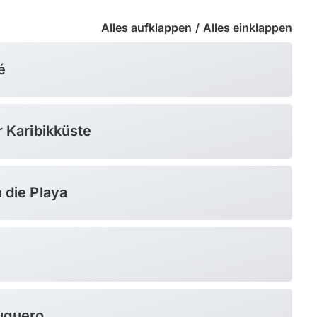
Alles aufklappen
/
Alles einklappen
é
r Karibikküste
n die Playa
tuguero