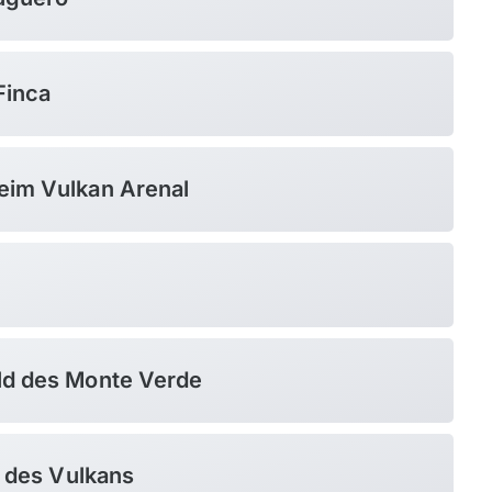
Finca
eim Vulkan Arenal
ld des Monte Verde
e des Vulkans