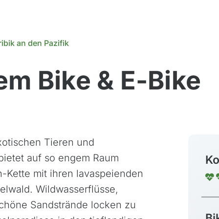
ibik an den Pazifik
em Bike & E-Bike
exotischen Tieren und
bietet auf so engem Raum
Ko
en-Kette mit ihren lavaspeienden
elwald. Wildwasserflüsse,
rschöne Sandstrände locken zu
Bi