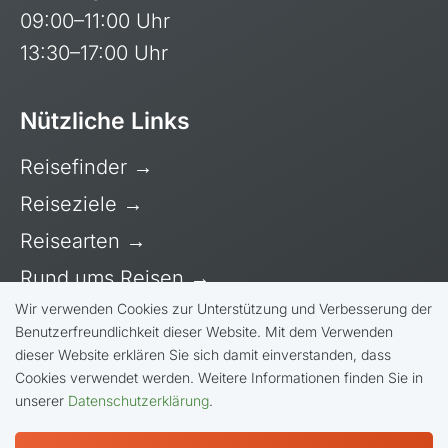
09:00–11:00 Uhr
13:30–17:00 Uhr
Nützliche Links
Reisefinder
→
Reiseziele
→
Reisearten
→
Rund ums Reisen
→
Wir verwenden Cookies zur Unterstützung und Verbesserung der
Über uns
→
Benutzerfreundlichkeit dieser Website. Mit dem Verwenden
dieser Website erklären Sie sich damit einverstanden, dass
Cookies verwendet werden. Weitere Informationen finden Sie in
unserer
Datenschutzerklärung
.
© Bike Adventure Tours AG |
Allgemeine
Geschäftsbedingungen
|
Impressum
|