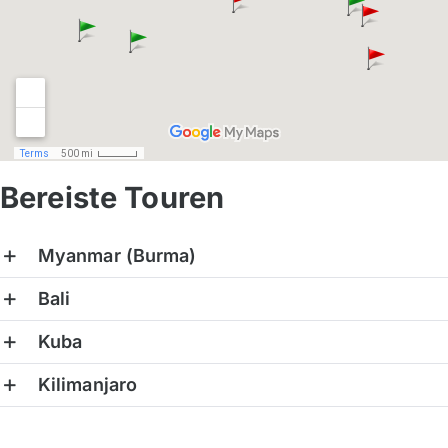
Bereiste Touren
Kapverdische Inseln
Madagaskar
Myanmar (Burma)
Marokko
Bali
Mauritius
Kuba
Namibia
Kilimanjaro
Ruanda
Südafrika