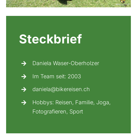
Bikestationen
Bulgarien
Finnland
Frankreich
Steckbrief
Griechenland
Island
Italien
Daniela Waser-Oberholzer
Kroatien
Im Team seit: 2003
Madeira, Portugal
daniela@bikereisen.ch
Norwegen
Hobbys: Reisen, Familie, Joga,
Österreich
Fotografieren, Sport
Polen, Masuren
Portugal
Sardinien, Italien