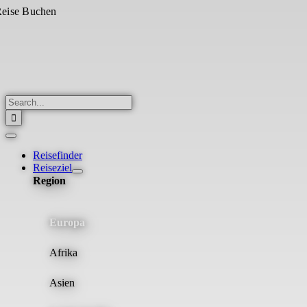
Skip
eise Buchen
to
content
Search
for:
Toggle
Navigation
Reisefinder
Reiseziel
Region
Europa
Afrika
Asien