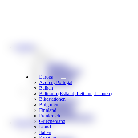
Angebote
Reiseart
Bikereisen
Singletrail-Reisen
Gravel-Reisen
Europa
Bike & Boot
Azoren, Portugal
Balkan
Reisetyp
Baltikum (Estland, Lettland, Litauen)
Bikestationen
Individualreisen
Bulgarien
Spezialreisen
Finnland
E-Bike Reisen
Frankreich
Weekend & Kurztouren
Griechenland
Rund ums Reisen
Island
Infos
Italien
Kroatien