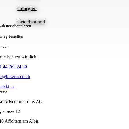
Georgien
Griechenland
sletter abonnieren
alog bestellen
ntakt
rne beraten wir dich!
1 44 762 24 30
fo@bikereisen.ch
ntakt →
resse
ke Adventure Tours AG
gistrasse 12
10 Affoltern am Albis