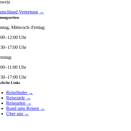
hweiz
utschland Vertretung →
nungszeiten
ntag, Mittwoch–Freitag:
:00–12:00 Uhr
:30–17:00 Uhr
enstag:
:00–11:00 Uhr
:30–17:00 Uhr
zliche Links
Reisefinder
→
Reiseziele
→
Reisearten
→
Rund ums Reisen
→
Über uns
→