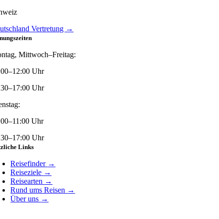
hweiz
utschland Vertretung →
nungszeiten
ntag, Mittwoch–Freitag:
:00–12:00 Uhr
:30–17:00 Uhr
enstag:
:00–11:00 Uhr
:30–17:00 Uhr
zliche Links
Reisefinder
→
Reiseziele
→
Reisearten
→
Rund ums Reisen
→
Über uns
→