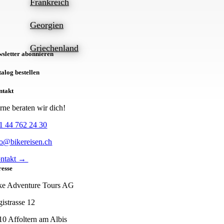
Frankreich
Georgien
Griechenland
sletter abonnieren
alog bestellen
ntakt
rne beraten wir dich!
1 44 762 24 30
fo@bikereisen.ch
ntakt →
resse
ke Adventure Tours AG
gistrasse 12
10 Affoltern am Albis