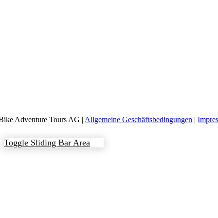
Bike Adventure Tours AG |
Allgemeine Geschäftsbedingungen
|
Impre
Toggle Sliding Bar Area