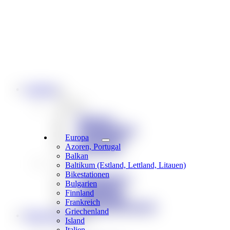
Angebote
Reiseart
Bikereisen
Singletrail-Reisen
Europa
Gravel-Reisen
Azoren, Portugal
Bike & Boot
Balkan
Reisetyp
Baltikum (Estland, Lettland, Litauen)
Bikestationen
Individualreisen
Bulgarien
Spezialreisen
Finnland
E-Bike Reisen
Frankreich
Weekend & Kurztouren
Griechenland
Rund ums Reisen
Island
Italien