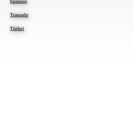
Spanien
Transalp
Türkei