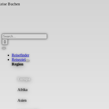
Skip
eise Buchen
to
content
Search
for:
Toggle
Navigation
Reisefinder
Reiseziel
Region
Europa
Afrika
Asien