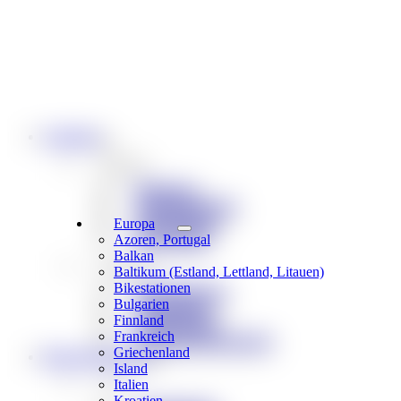
Angebote
Reiseart
Bikereisen
Singletrail-Reisen
Gravel-Reisen
Europa
Bike & Boot
Azoren, Portugal
Balkan
Reisetyp
Baltikum (Estland, Lettland, Litauen)
Bikestationen
Individualreisen
Bulgarien
Spezialreisen
Finnland
E-Bike Reisen
Frankreich
Weekend & Kurztouren
Griechenland
Rund ums Reisen
Island
Infos
Italien
Kroatien