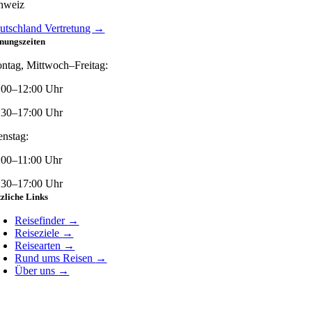
hweiz
utschland Vertretung →
nungszeiten
ntag, Mittwoch–Freitag:
:00–12:00 Uhr
:30–17:00 Uhr
enstag:
:00–11:00 Uhr
:30–17:00 Uhr
zliche Links
Reisefinder
→
Reiseziele
→
Reisearten
→
Rund ums Reisen
→
Über uns
→