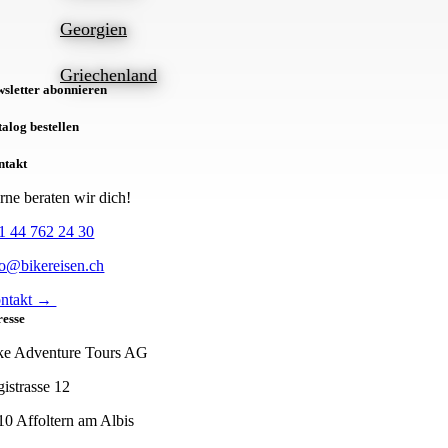
Georgien
Griechenland
sletter abonnieren
alog bestellen
ntakt
rne beraten wir dich!
1 44 762 24 30
fo@bikereisen.ch
ntakt →
resse
ke Adventure Tours AG
gistrasse 12
10 Affoltern am Albis