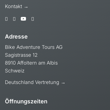
Polen, Masuren
Kontakt →
Portugal
Sardinien, Italien
Schottland
Adresse
Schweiz & Fahrtechnikkurse
Slowenien
Bike Adventure Tours AG
Skandinavien
Sagistrasse 12
Spanien
8910 Affoltern am Albis
Schweiz
Transalp/Alpenüberquerungen
Türkei
Deutschland Vertretung →
Öffnungszeiten