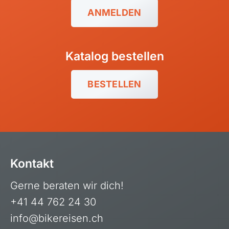
Balkan
ANMELDEN
Baltikum (Estland, Lettland, Litauen)
Bikestationen
Katalog bestellen
Bulgarien
Finnland
BESTELLEN
Frankreich
Griechenland
Island
Italien
Kontakt
Kroatien
Gerne beraten wir dich!
Madeira, Portugal
+41 44 762 24 30
Norwegen
info@bikereisen.ch
Österreich