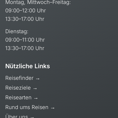
Montag, Mittwoch–Freitag:
09:00–12:00 Uhr
13:30–17:00 Uhr
Dienstag:
09:00–11:00 Uhr
13:30–17:00 Uhr
Nützliche Links
Reisefinder
→
Kapverdische Inseln
Reiseziele
→
Madagaskar
Reisearten
→
Marokko
Rund ums Reisen
→
Mauritius
Über uns
→
Namibia