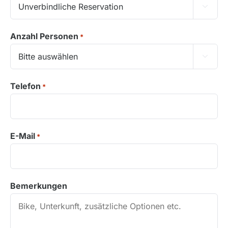
Azoren, Portugal

Balkan
Anzahl Personen
*
Baltikum (Estland, Lettland, Litauen)

Bikestationen
Bulgarien
Telefon
*
Finnland
Frankreich
Griechenland
E-Mail
*
Island
Italien
Kroatien
Bemerkungen
Madeira, Portugal
Norwegen