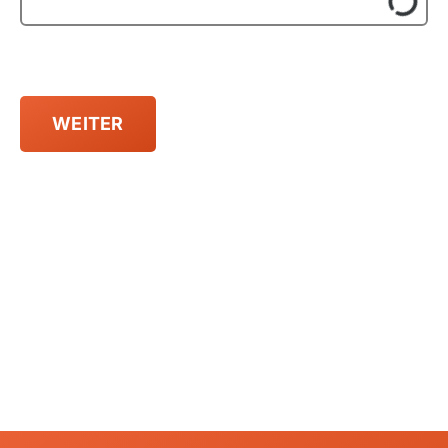
Kapverdische Inseln
Madagaskar
Marokko
Mauritius
Namibia
Ruanda
Südafrika
Tansania, Kilimanjaro
Uganda