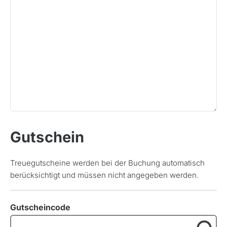
Österreich
Polen, Masuren
Portugal
Sardinien, Italien
Schottland
Schweiz & Fahrtechnikkurse
Slowenien
Skandinavien
Gutschein
Spanien
Transalp/Alpenüberquerungen
Treuegutscheine werden bei der Buchung automatisch
berücksichtigt und müssen nicht angegeben werden.
Türkei
Gutscheincode