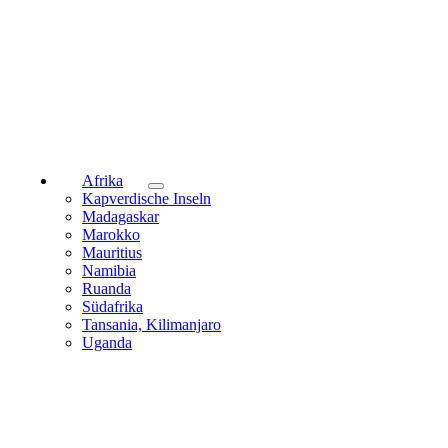
Afrika
Kapverdische Inseln
Madagaskar
Marokko
Mauritius
Namibia
Ruanda
Südafrika
Tansania, Kilimanjaro
Uganda