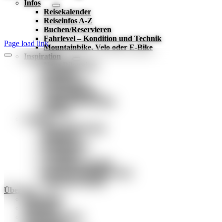
Infos
Reisekalender
Reiseinfos A-Z
Buchen/Reservieren
Fahrlevel – Kondition und Technik
Page load link
Mountainbike, Velo oder E-Bike
Inspiration
Neue Bikereisen
Reiseblog
Reiseberichte
Veranstaltungen
Online-Reisevorträge
Katalog
Services
Reiseversicherung
Reisetipps
Reisegarantie
Newsletter
Geschenk-Gutschein
Fair und nachhaltig reisen
Bikeshirt Chronik
Über uns
Reiseleitung
Büroteam
Firmengeschichte