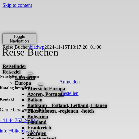
Skip to content
Toggle
Navigation
Reise Buchen
biadwp
2024-11-15T10:17:20+01:00
Reise Buchen
Reisefinder
Reiseziel
Newsletter abonnieren
Übersicht
Anmelden
Europa
Katalog bestellen
Übersicht Europa
Bestellen
Azoren, Portugal
Kontakt
Balkan
Baltikum – Estland, Lettland, Litauen
Gerne beraten wir dich!
Bikestationen, -regionen, -hotels
Bulgarien
+41 44 762 24 30
Finnland
Frankreich
info@bikereisen.ch
Georgien
Griechenland