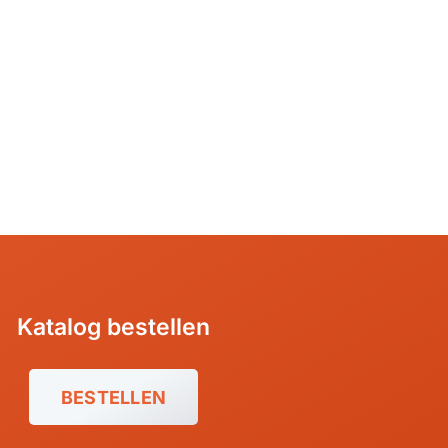
Kolumbien
Kuba
Mexiko, Yucatán
Patagonien
Peru
Kanada
USA
Katalog bestellen
BESTELLEN