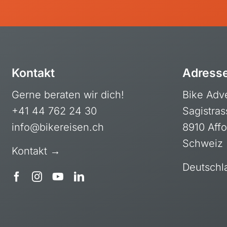
Schweiz & Fahrtechnikkurse
Slowenien
Skandinavien
Spanien
Kontakt
Adress
Transalp/Alpenüberquerungen
Gerne beraten wir dich!
Bike Adv
Türkei
+41 44 762 24 30
Sagistras
info@bikereisen.ch
8910 Affo
Schweiz
Kontakt →
Deutschl