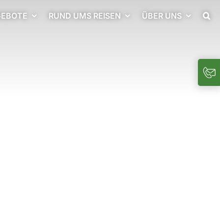
EBOTE
RUND UMS REISEN
ÜBER UNS
Togg
Slidi
Bar
Area