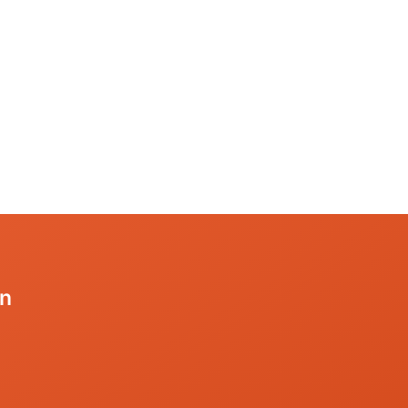
da
Jordanien
rika
Kambodscha
nia, Kilimanjaro
Kirgisien
da
Laos
Mongolei
Nepal
Oman
Philippinen
Sri Lanka
Thailand
en
Vietnam