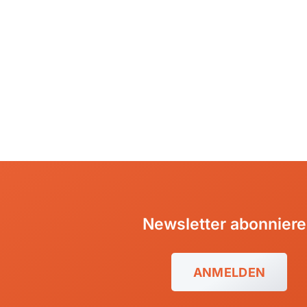
Bulgarien
Ruan
Finnland
Südaf
Frankreich
Tansa
Griechenland
Ugan
Island
Italien
Kroatien
Madeira, Portugal
Norwegen
Österreich
Newsletter abonnier
Polen, Masuren
Portugal
ANMELDEN
Sardinien, Italien
Schottland