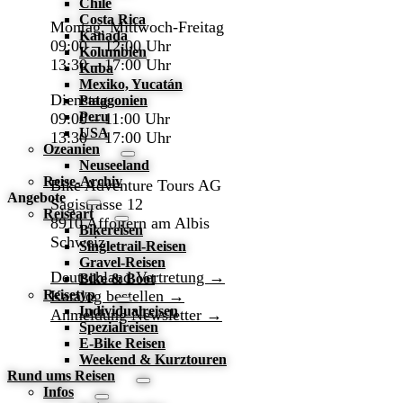
Chile
Costa Rica
Montag, Mittwoch-Freitag
Kanada
09:00 – 12:00 Uhr
Kolumbien
13:30 – 17:00 Uhr
Kuba
Mexiko, Yucatán
Dienstag
Patagonien
Peru
09:00 – 11:00 Uhr
USA
13:30 – 17:00 Uhr
Ozeanien
Neuseeland
Reise-Archiv
Bike Adventure Tours AG
Angebote
Sagistrasse 12
Reiseart
8910 Affoltern am Albis
Bikereisen
Schweiz
Singletrail-Reisen
Gravel-Reisen
Deutschland Vertretung →
Bike & Boot
Reisetyp
Katalog bestellen →
Individualreisen
Anmeldung Newsletter →
Spezialreisen
E-Bike Reisen
Weekend & Kurztouren
Rund ums Reisen
Infos