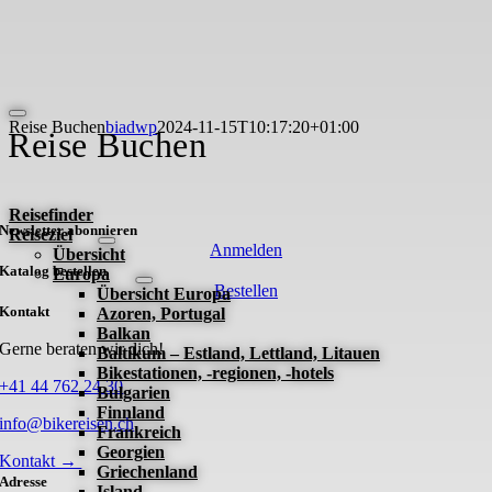
Skip
to
content
Toggle
Reise Buchen
biadwp
2024-11-15T10:17:20+01:00
Reise Buchen
Navigation
Reisefinder
Newsletter abonnieren
Reiseziel
Anmelden
Übersicht
Katalog bestellen
Europa
Bestellen
Übersicht Europa
Kontakt
Azoren, Portugal
Balkan
Gerne beraten wir dich!
Baltikum – Estland, Lettland, Litauen
Bikestationen, -regionen, -hotels
+41 44 762 24 30
Bulgarien
Finnland
info@bikereisen.ch
Frankreich
Georgien
Kontakt →
Griechenland
Adresse
Island