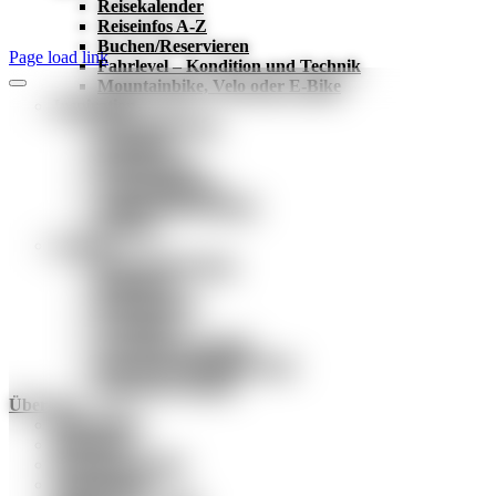
Reisekalender
Reiseinfos A-Z
Buchen/Reservieren
Page load link
Fahrlevel – Kondition und Technik
Mountainbike, Velo oder E-Bike
Inspiration
Neue Bikereisen
Reiseblog
Reiseberichte
Veranstaltungen
Online-Reisevorträge
Katalog
Services
Reiseversicherung
Reisetipps
Reisegarantie
Newsletter
Geschenk-Gutschein
Fair und nachhaltig reisen
Bikeshirt Chronik
Über uns
Reiseleitung
Büroteam
Firmengeschichte
Engagement