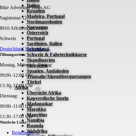
Italien
Bike Adventure Tours AG
Kroatien
Madeira, Portugal
Sagistrasse 12
Nordmazedonien
Norwegen
8910 Affoltern am Albis
Österreich
Portugal
Schweiz
Sardinien, Italien
Deutschland Vertretung →
Schottland
Schweiz & Fahrtechnikkurse
Öffnungszeiten
Skandinavien
Montag, Mittwoch–Freitag:
Slowenien
Spanien, Andalusien
09:00–12:00 Uhr
Transalp/Alpenüberquerungen
Türkei
13:30–17:00 Uhr
Afrika
Übersicht Afrika
Dienstag:
Kapverdische Inseln
Madagaskar
09:00–11:00 Uhr
Marokko
Mauritius
13:30–17:00 Uhr
Namibia
Nützliche Links
Ruanda
Südafrika
Reisefinder
→