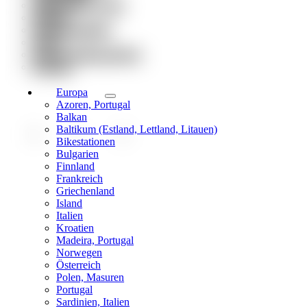
Globetrotter Group
Partner
Weiterempfehlen
Presse
Jobs & Stellenangebote
Kontakt
Europa
Azoren, Portugal
Balkan
Baltikum (Estland, Lettland, Litauen)
Bikestationen
Bulgarien
Finnland
Frankreich
Griechenland
Island
Italien
Kroatien
Madeira, Portugal
Norwegen
Österreich
Polen, Masuren
Portugal
Sardinien, Italien