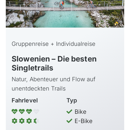
Sardinien, Italien
Schottland
Schweiz & Fahrtechnikkurse
Slowenien
Skandinavien
Gruppenreise + Individualreise
Spanien
Slowenien – Die besten
Transalp/Alpenüberquerungen
Singletrails
Türkei
Natur, Abenteuer und Flow auf
unentdeckten Trails
Fahrlevel
Typ
Bike
E-Bike