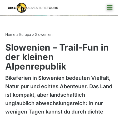
Skip
Tog
to
Nav
content
Slowenien
Reisefinder
Home
»
Europa
»
Slowenien
Reiseziel
Slowenien – Trail-Fun in
der kleinen
Angebote
Alpenrepublik
Rund ums Reisen
Bikeferien in Slowenien bedeuten Vielfalt,
Über uns
Natur pur und echtes Abenteuer. Das Land
ist kompakt, aber landschaftlich
unglaublich abwechslungsreich: In nur
wenigen Tagen kannst du durch dichte