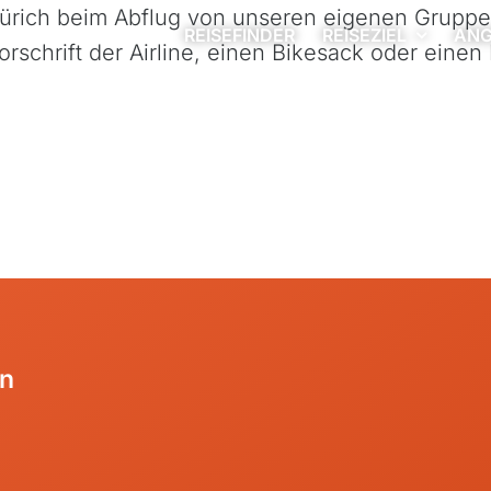
 Zürich beim Abflug von unseren eigenen Grupp
REISEFINDER
REISEZIEL
ANG
rschrift der Airline, einen Bikesack oder einen
en
rdische Inseln
Bali
gaskar
Bhutan
kko
Georgien