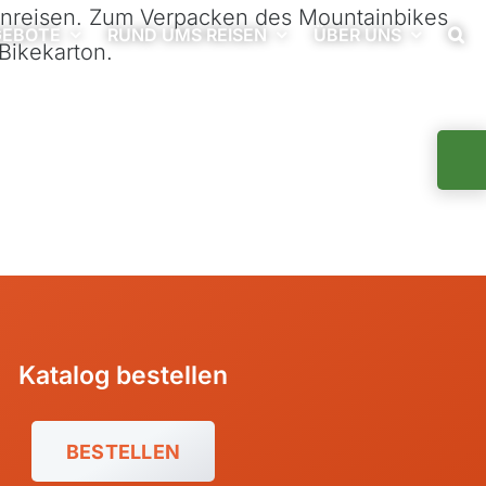
enreisen. Zum Verpacken des Mountainbikes
EBOTE
RUND UMS REISEN
ÜBER UNS
 Bikekarton.
Togg
Slidi
Bar
Area
Katalog bestellen
Argentinien
Bolivien
BESTELLEN
Brasilien