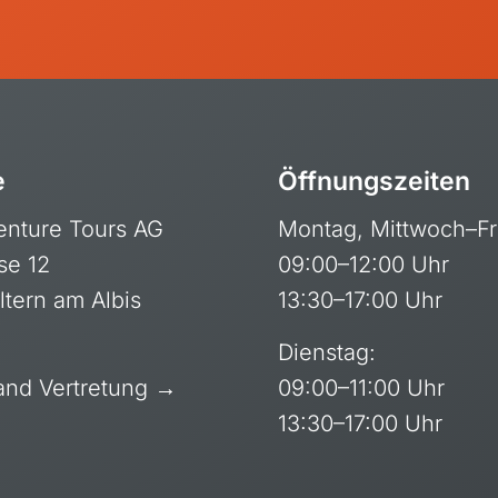
tius
Himalaya
bia
Indien
da
Jordanien
rika
Kambodscha
nia, Kilimanjaro
Kirgisien
e
Öffnungszeiten
da
Laos
enture Tours AG
Montag, Mittwoch–Fr
Mongolei
se 12
09:00–12:00 Uhr
Nepal
ltern am Albis
13:30–17:00 Uhr
Oman
Dienstag:
Philippinen
and Vertretung →
09:00–11:00 Uhr
Sri Lanka
13:30–17:00 Uhr
Thailand
Vietnam