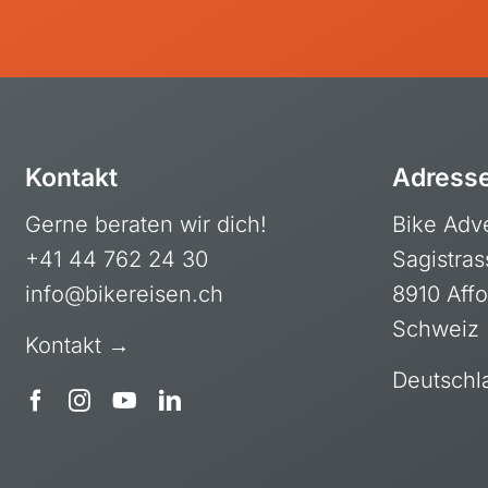
Litauen)
Mauri
Bikestationen
Nami
Bulgarien
Ruan
Finnland
Südaf
Frankreich
Tansa
Kontakt
Adress
Griechenland
Ugan
Gerne beraten wir dich!
Bike Adv
Island
+41 44 762 24 30
Sagistras
Italien
info@bikereisen.ch
8910 Affo
Kroatien
Schweiz
Madeira, Portugal
Kontakt →
Norwegen
Deutschl
Österreich
Polen, Masuren
Portugal