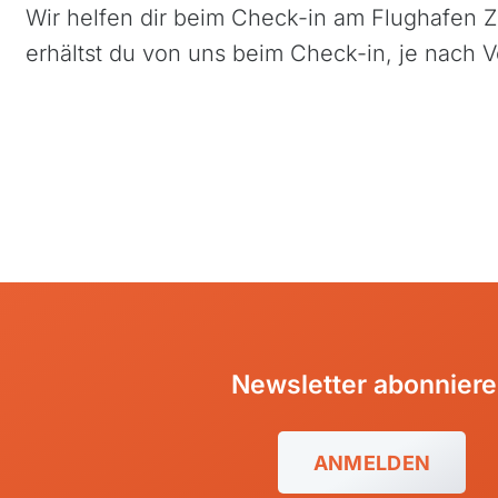
Skip
Wir helfen dir beim Check-in am Flughafen
to
erhältst du von uns beim Check-in, je nach Vo
content
Newsletter abonnier
Azoren, Portugal
Kapve
Balkan
Mada
ANMELDEN
Baltikum (Estland, Lettland,
Maro