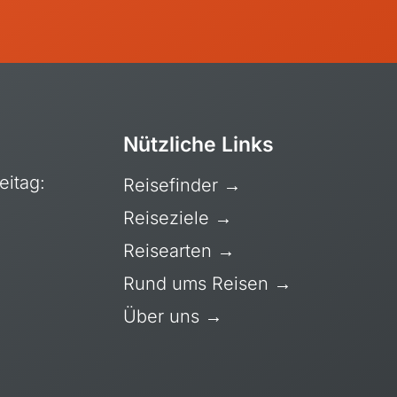
Chile
Costa Rica
Kolumbien
Kuba
Mexiko, Yucatán
Nützliche Links
Patagonien
eitag:
Reisefinder
→
Peru
Reiseziele
→
Reisearten
→
Rund ums Reisen
→
Kanada
Über uns
→
USA