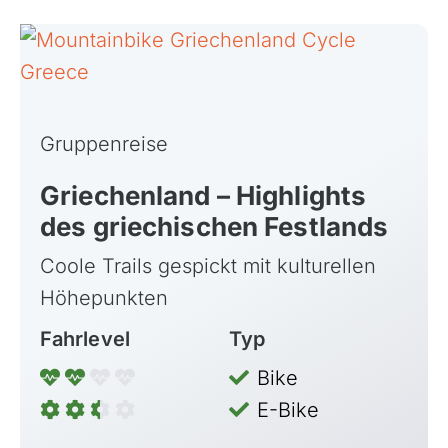
Griechenland
Island
Italien
Kroatien
Gruppenreise
Madeira, Portugal
Norwegen
Griechenland – Highlights
Österreich
des griechischen Festlands
Polen, Masuren
Coole Trails gespickt mit kulturellen
Portugal
Höhepunkten
Sardinien, Italien
Fahrlevel
Typ
Schottland
Bike
Schweiz & Fahrtechnikkurse
E-Bike
Slowenien