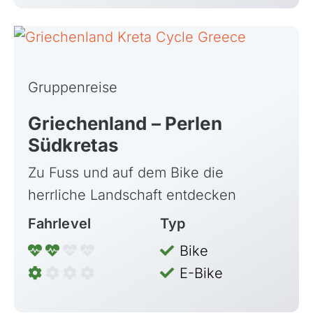
Gruppenreise
Griechenland – Perlen
Südkretas
Azoren, Portugal
Zu Fuss und auf dem Bike die
Balkan
herrliche Landschaft entdecken
Baltikum (Estland, Lettland, Litauen)
Fahrlevel
Typ
Bikestationen
Bulgarien
Bike
Finnland
E-Bike
Frankreich