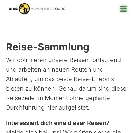
Skip
Tog
to
Nav
content
Reise-Archiv
Reisefinder
Reise-Sammlung
Reiseziel
Wir optimieren unsere Reisen fortlaufend
Angebote
und arbeiten an neuen Routen und
Rund ums Reisen
Abläufen, um das beste Reise-Erlebnis
bieten zu können. Genau darum sind diese
Über uns
Reiseziele im Moment ohne geplante
Durchführung hier aufgelistet.
Interessiert dich eine dieser Reisen?
Melde dich bei uns! Wir prüfen gerne die