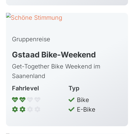
Skandinavien
Spanien
Transalp/Alpenüberquerungen
Türkei
Gruppenreise
Gstaad Bike-Weekend
Get-Together Bike Weekend im
Saanenland
Kapverdische Inseln
Fahrlevel
Typ
Madagaskar
Bike
Marokko
E-Bike
Mauritius
Namibia