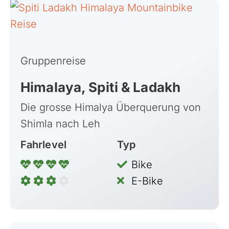
Ruanda
Südafrika
Tansania, Kilimanjaro
Uganda
Gruppenreise
Himalaya, Spiti & Ladakh
Die grosse Himalya Überquerung von
Shimla nach Leh
Fahrlevel
Typ
Bike
E-Bike