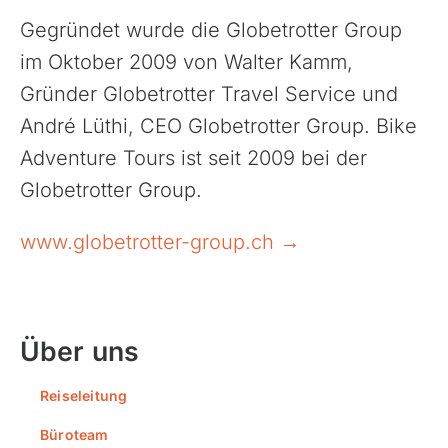
Frankreich
Gegründet wurde die Globetrotter Group
Griechenland
im Oktober 2009 von Walter Kamm,
Gründer Globetrotter Travel Service und
Island
André Lüthi, CEO Globetrotter Group. Bike
Italien
Adventure Tours ist seit 2009 bei der
Kroatien
Globetrotter Group.
Madeira, Portugal
Norwegen
www.globetrotter-group.ch →
Österreich
Polen, Masuren
Portugal
Über uns
Sardinien, Italien
Reiseleitung
Schottland
Schweiz & Fahrtechnikkurse
Büroteam