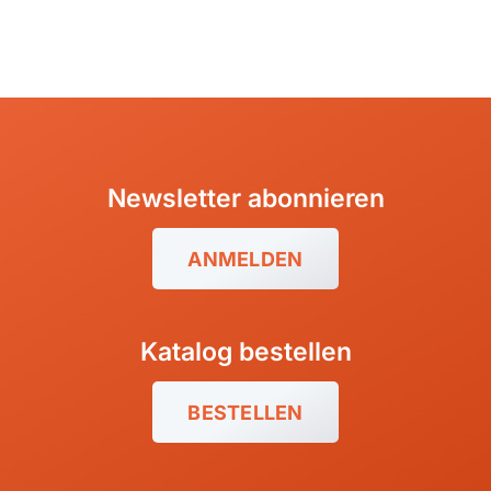
Kapverdische Inseln
Madagaskar
Newsletter abonnieren
Marokko
ANMELDEN
Mauritius
Namibia
Ruanda
Katalog bestellen
Südafrika
BESTELLEN
Tansania, Kilimanjaro
Uganda