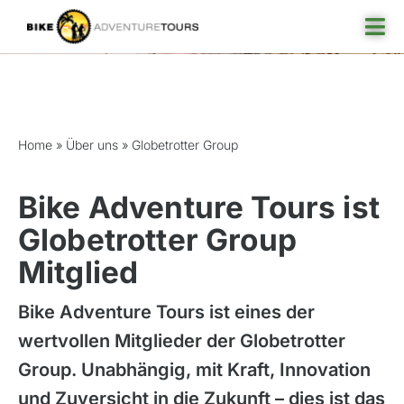
Skip
Tog
to
Nav
content
Globetrotter Group
Reisefinder
Home
»
Über uns
»
Globetrotter Group
Reiseziel
Angebote
Bike Adventure Tours ist
Rund ums Reisen
Globetrotter Group
Mitglied
Über uns
Bike Adventure Tours ist eines der
wertvollen Mitglieder der Globetrotter
Group. Unabhängig, mit Kraft, Innovation
und Zuversicht in die Zukunft – dies ist das