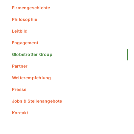
Slowenien
Firmengeschichte
Skandinavien
Philosophie
Spanien
Leitbild
Transalp/Alpenüberquerungen
Engagement
Türkei
Globetrotter Group
Partner
Weiterempfehlung
Presse
Jobs & Stellenangebote
Kontakt