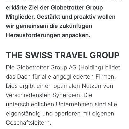
erklärte Ziel der Globetrotter Group
Mitglieder. Gestärkt und proaktiv wollen
wir gemeinsam die zukünftigen
Herausforderungen anpacken.
THE SWISS TRAVEL GROUP
Die Globetrotter Group AG (Holding) bildet
das Dach für alle angegliederten Firmen.
Azoren, Portugal
Dies ergibt einen optimalen Nutzen von
Balkan
verschiedensten Synergien. Die
Baltikum (Estland, Lettland, Litauen)
unterschiedlichen Unternehmen sind alle
Bikestationen
eigenständig und operieren mit eigenen
Bulgarien
Geschäftsleitern.
Finnland