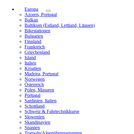
Europa
Azoren, Portugal
Balkan
Baltikum (Estland, Lettland, Litauen)
Bikestationen
Bulgarien
Finnland
Frankreich
Griechenland
Island
Italien
Kroatien
Madeira, Portugal
Norwegen
Österreich
Polen, Masuren
Portugal
Sardinien, Italien
Schottland
Schweiz & Fahrtechnikkurse
Slowenien
Skandinavien
Spanien
Transalp/Alpenüberquerungen