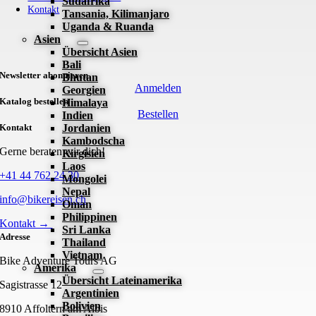
Südafrika
Kontakt
Tansania, Kilimanjaro
Uganda & Ruanda
Asien
Übersicht Asien
Bali
Newsletter abonnieren
Bhutan
Anmelden
Georgien
Katalog bestellen
Himalaya
Bestellen
Indien
Kontakt
Jordanien
Kambodscha
Gerne beraten wir dich!
Kirgisien
Laos
+41 44 762 24 30
Mongolei
Nepal
info@bikereisen.ch
Oman
Philippinen
Kontakt →
Sri Lanka
Adresse
Thailand
Vietnam
Bike Adventure Tours AG
Amerika
Übersicht Lateinamerika
Sagistrasse 12
Argentinien
Bolivien
8910 Affoltern am Albis