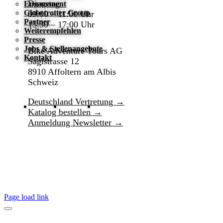
Dienstag
Engagement
Globetrotter Group
09:00 – 11:00 Uhr
Partner
13:30 – 17:00 Uhr
Weiterempfehlen
Presse
Jobs & Stellenangebote
Bike Adventure Tours AG
Kontakt
Sagistrasse 12
8910 Affoltern am Albis
Schweiz
Deutschland Vertretung →
Katalog bestellen →
Anmeldung Newsletter →
Page load link