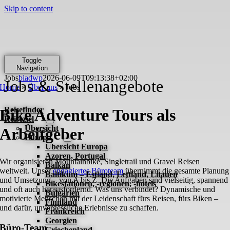
Skip to content
Toggle
Navigation
Jobs
biadwp
2026-06-09T09:13:38+02:00
Jobs & Stellenangebote
Home
»
Über uns
»
Jobs
Reisefinder
Bike Adventure Tours als
Reiseziel
Übersicht
Arbeitgeber
Europa
Übersicht Europa
Azoren, Portugal
Wir organisieren Mountainbike, Singletrail und Gravel Reisen
Balkan
weltweit. Unser
engagiertes Büroteam
übernimmt die gesamte Planung
Baltikum – Estland, Lettland, Litauen
und Umsetzung – von A bis Z. Die Aufgaben sind vielseitig, spannend
Bikestationen, -regionen, -hotels
und oft auch herausfordernd. Was uns verbindet? Dynamische und
Bulgarien
motivierte Menschen mit der Leidenschaft fürs Reisen, fürs Biken –
Finnland
und dafür, unvergessliche Erlebnisse zu schaffen.
Frankreich
Georgien
Büro-Team
Griechenland