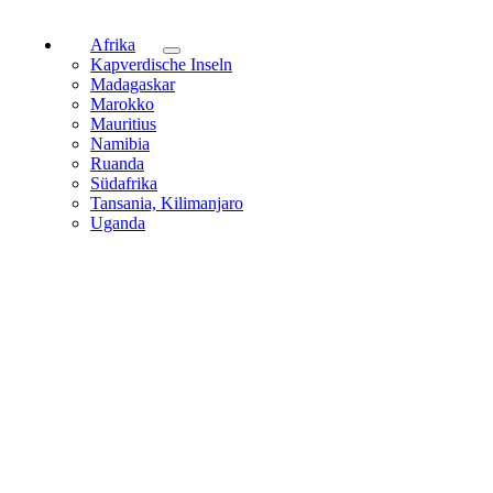
Afrika
Kapverdische Inseln
Madagaskar
Marokko
Mauritius
Namibia
Ruanda
Südafrika
Tansania, Kilimanjaro
Uganda