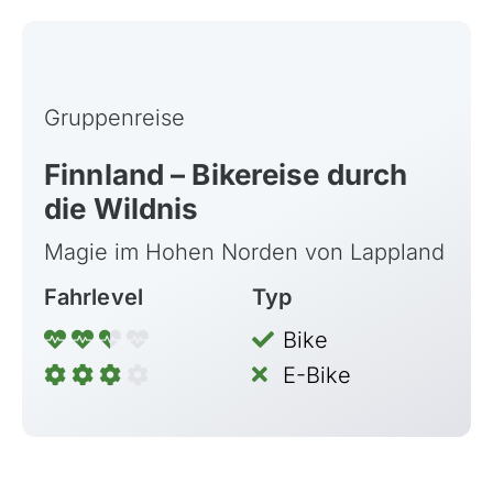
Griechenland
Island
Italien
Gruppenreise
Kroatien
Finnland – Bikereise durch
Madeira, Portugal
die Wildnis
Norwegen
Magie im Hohen Norden von Lappland
Österreich
Fahrlevel
Typ
Polen, Masuren
Portugal
Bike
Sardinien, Italien
E-Bike
Schottland
Schweiz & Fahrtechnikkurse
Slowenien