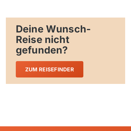
Skandinavien
Spanien
Deine Wunsch-
Transalp/Alpenüberquerungen
Reise nicht
Türkei
gefunden?
ZUM REISEFINDER
Kapverdische Inseln
Madagaskar
Marokko
Mauritius