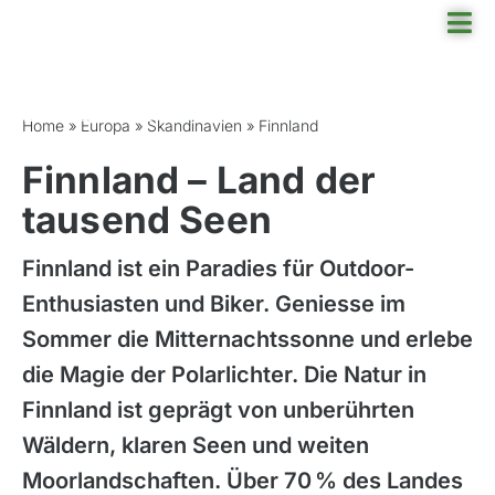
Skip
Tog
to
Nav
content
Finnland
Reisefinder
Home
»
Europa
»
Skandinavien
»
Finnland
Finnland – Land der
Reiseziel
tausend Seen
Angebote
Finnland ist ein Paradies für Outdoor-
Rund ums Reisen
Enthusiasten und Biker. Geniesse im
Über uns
Sommer die Mitternachtssonne und erlebe
die Magie der Polarlichter. Die Natur in
Finnland ist geprägt von unberührten
Wäldern, klaren Seen und weiten
Moorlandschaften. Über 70 % des Landes