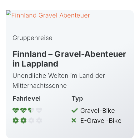
Gruppenreise
Finnland – Gravel-Abenteuer
in Lappland
Unendliche Weiten im Land der
Azoren, Portugal
Mitternachtssonne
Balkan
Baltikum (Estland, Lettland, Litauen)
Fahrlevel
Typ
Bikestationen
Gravel-Bike
Bulgarien
E-Gravel-Bike
Finnland
Frankreich