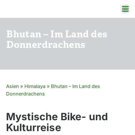
Skip
Tog
to
Nav
content
Bhutan – Im Land des
Re
Donnerdrachens
Re
An
Ru
Asien
»
Himalaya
»
Bhutan – Im Land des
Üb
Donnerdrachens
Mystische Bike- und
Kulturreise