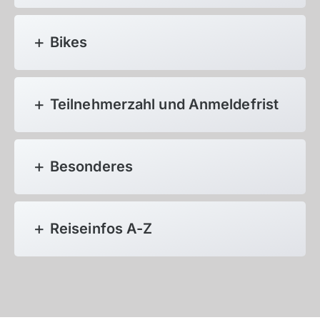
Azoren, Portugal
Bikes
Balkan
Baltikum (Estland, Lettland, Litauen)
Bikestationen
Teilnehmerzahl und Anmeldefrist
Bulgarien
Finnland
Besonderes
Frankreich
Griechenland
Island
Reiseinfos A-Z
Italien
Kroatien
Madeira, Portugal
Norwegen