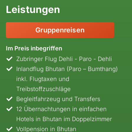
Mauritius
Leistungen
Namibia
Ruanda
Gruppenreisen
Südafrika
Tansania, Kilimanjaro
Im Preis inbegriffen
Uganda
Zubringer Flug Dehli - Paro - Dehli
Inlandflug Bhutan (Paro – Bumthang)
inkl. Flugtaxen und
Treibstoffzuschläge
Begleitfahrzeug und Transfers
12 Übernachtungen in einfachen
Hotels in Bhutan im Doppelzimmer
Vollpension in Bhutan