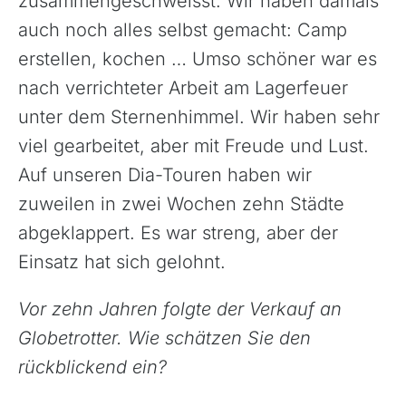
zusammengeschweisst. Wir haben damals
auch noch alles selbst gemacht: Camp
Baltikum (Estland, Lettland, Litauen)
erstellen, kochen … Umso schöner war es
Bikestationen
nach verrichteter Arbeit am Lagerfeuer
Bulgarien
unter dem Sternenhimmel. Wir haben sehr
Finnland
viel gearbeitet, aber mit Freude und Lust.
Frankreich
Auf unseren Dia-Touren haben wir
Griechenland
zuweilen in zwei Wochen zehn Städte
Island
abgeklappert. Es war streng, aber der
Italien
Einsatz hat sich gelohnt.
Kroatien
Madeira, Portugal
Vor zehn Jahren folgte der Verkauf an
Globetrotter. Wie schätzen Sie den
Norwegen
rückblickend ein?
Österreich
Polen, Masuren