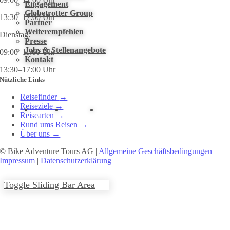
Engagement
Globetrotter Group
13:30–17:00 Uhr
Partner
Weiterempfehlen
Dienstag:
Presse
Jobs & Stellenangebote
09:00–11:00 Uhr
Kontakt
13:30–17:00 Uhr
Nützliche Links
Reisefinder
→
Reiseziele
→
Reisearten
→
Rund ums Reisen
→
Über uns
→
© Bike Adventure Tours AG |
Allgemeine Geschäftsbedingungen
|
Impressum
|
Datenschutzerklärung
Toggle Sliding Bar Area