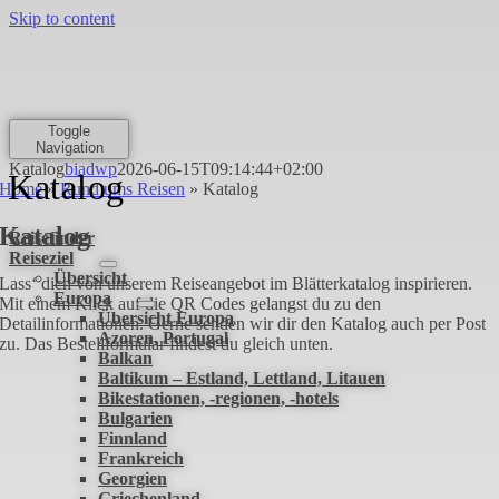
Skip to content
Toggle
Navigation
Katalog
biadwp
2026-06-15T09:14:44+02:00
Katalog
Home
»
Rund ums Reisen
»
Katalog
Katalog
Reisefinder
Reiseziel
Übersicht
Lass‘ dich von unserem Reiseangebot im Blätterkatalog inspirieren.
Europa
Mit einem Klick auf die QR Codes gelangst du zu den
Übersicht Europa
Detailinformationen. Gerne senden wir dir den Katalog auch per Post
Azoren, Portugal
zu. Das Bestellformular findest du gleich unten.
Balkan
Baltikum – Estland, Lettland, Litauen
Bikestationen, -regionen, -hotels
Bulgarien
Finnland
Frankreich
Georgien
Griechenland