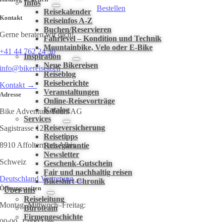
Infos
Bestellen
Reisekalender
Kontakt
Reiseinfos A-Z
Buchen/Reservieren
Gerne beraten wir dich!
Fahrlevel – Kondition und Technik
Mountainbike, Velo oder E-Bike
+41 44 762 24 30
Inspiration
Neue Bikereisen
info@bikereisen.ch
Reiseblog
Reiseberichte
Kontakt →
Veranstaltungen
Adresse
Online-Reisevorträge
Katalog
Bike Adventure Tours AG
Services
Reiseversicherung
Sagistrasse 12
Reisetipps
8910 Affoltern am Albis
Reisegarantie
Newsletter
Schweiz
Geschenk-Gutschein
Fair und nachhaltig reisen
Deutschland Vertretung →
Bikeshirt Chronik
Öffnungszeiten
Über uns
Reiseleitung
Montag, Mittwoch–Freitag:
Büroteam
Firmengeschichte
09:00–12:00 Uhr