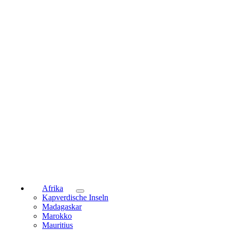
Afrika
Kapverdische Inseln
Madagaskar
Marokko
Mauritius