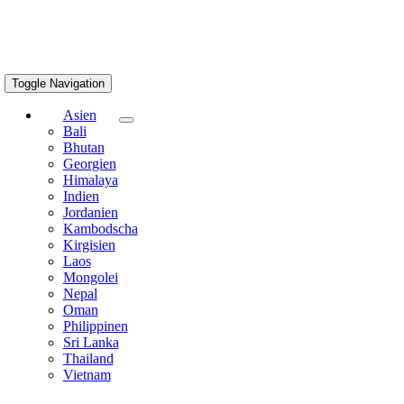
Toggle Navigation
Asien
Bali
Bhutan
Georgien
Himalaya
Indien
Jordanien
Kambodscha
Kirgisien
Laos
Mongolei
Nepal
Oman
Philippinen
Sri Lanka
Thailand
Vietnam