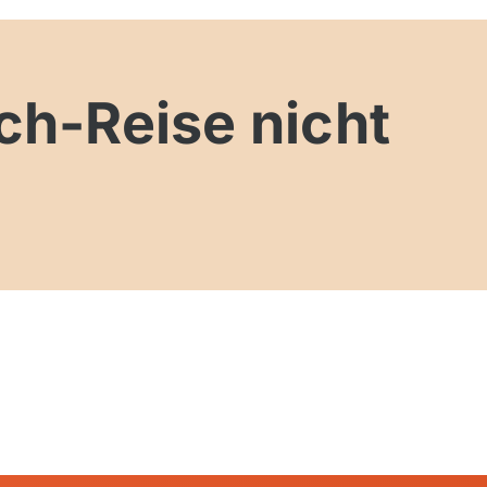
Vietnam
h-Reise nicht
Neuseeland