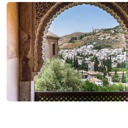
Baltikum (Estland, Lettland,
Maro
Litauen)
Mauri
Bikestationen
Nami
Bulgarien
Ruan
Finnland
Südaf
Frankreich
Tansa
Griechenland
Ugan
Island
Italien
Kroatien
Madeira, Portugal
Norwegen
Österreich
Polen, Masuren