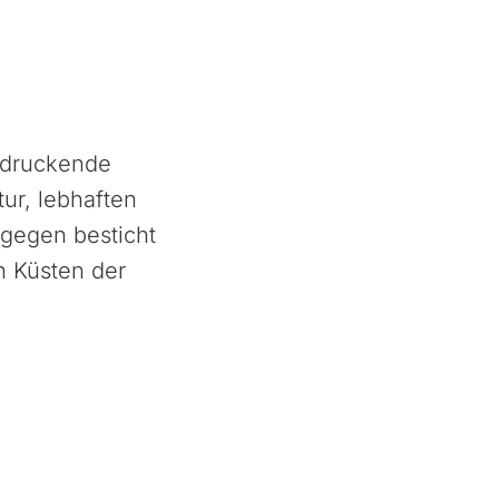
indruckende
tur, lebhaften
gegen besticht
n Küsten der
Argentinien
Bolivien