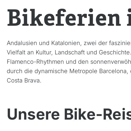
Bikeferien 
Andalusien und Katalonien, zwei der faszin
Vielfalt an Kultur, Landschaft und Geschichte
Flamenco-Rhythmen und den sonnenverwöhnte
durch die dynamische Metropole Barcelona, 
Costa Brava.
Unsere Bike-Rei
Azoren, Portugal
Kapve
Balkan
Mada