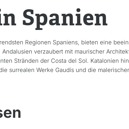
in Spanien
ierendsten Regionen Spaniens, bieten eine bee
. Andalusien verzaubert mit maurischer Architek
n Stränden der Costa del Sol. Katalonien hin
die surrealen Werke Gaudís und die malerische
sen
rdische Inseln
Bali
gaskar
Bhutan