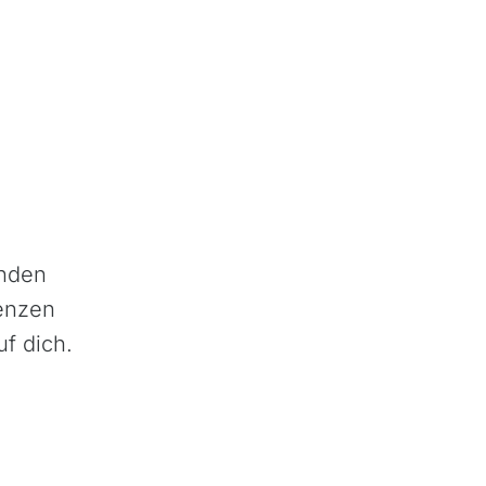
rnden
renzen
f dich.