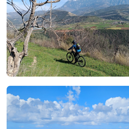
Island
Italien
Kroatien
Madeira, Portugal
Norwegen
Österreich
Polen, Masuren
Portugal
Sardinien, Italien
Schottland
Schweiz & Fahrtechnikkurse
Slowenien
Skandinavien