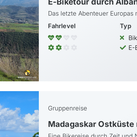
E-Biketour durch Alba
Mongolei
Das letzte Abenteuer Europas
Nepal
Fahrlevel
Typ
Oman
Bi
Philippinen
E-
Sri Lanka
Thailand
Vietnam
Gruppenreise
Neuseeland
Madagaskar Ostküste 
Eine Bikereise durch Zeit und 