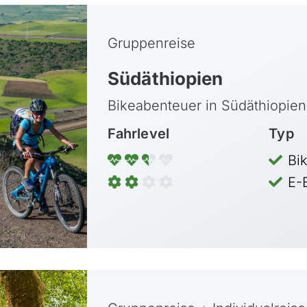
Gruppenreise
Südäthiopien
Bikeabenteuer in Südäthiopien
Fahrlevel
Typ
Bi
E-