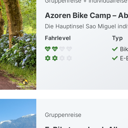
Gruppenreise + Individualreise
Azoren Bike Camp – Ab
Die Hauptinsel Sao Miguel ind
Fahrlevel
Typ
rdische Inseln
Bali
Bi
gaskar
Bhutan
E-
kko
Georgien
tius
Himalaya
bia
Indien
da
Jordanien
rika
Kambodscha
Gruppenreise
nia, Kilimanjaro
Kirgisien
da
Laos