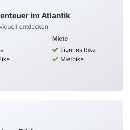
enteuer im Atlantik
ividuell entdecken
Miete
Argentinien
ke
Eigenes Bike
Bolivien
Bike
Mietbike
Brasilien
Chile
Costa Rica
Kolumbien
Kuba
Mexiko, Yucatán
Patagonien