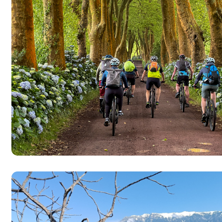
Azoren, Portugal
Kapve
Balkan
Mada
Baltikum (Estland, Lettland,
Maro
Litauen)
Mauri
Bikestationen
Nami
Bulgarien
Ruan
Finnland
Südaf
Frankreich
Tansa
Griechenland
Ugan