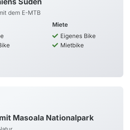
niens Süden
Peru
 mit dem E-MTB
Miete
ke
Eigenes Bike
Kanada
Bike
Mietbike
USA
mit Masoala Nationalpark
Natur