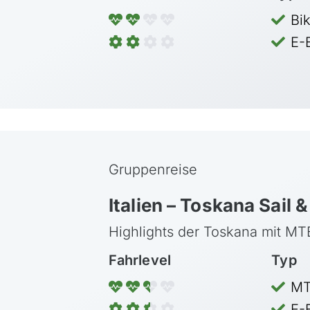
Bi
E-
Gruppenreise
Italien – Toskana Sail &
Highlights der Toskana mit MT
Fahrlevel
Typ
MT
E-