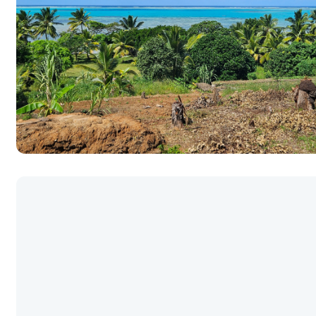
Spanien
Transalp/Alpenüberquerungen
Türkei