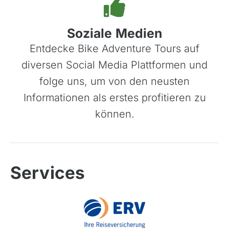
Soziale Medien
Entdecke Bike Adventure Tours auf
diversen Social Media Plattformen und
folge uns, um von den neusten
Kapverdische Inseln
Informationen als erstes profitieren zu
Madagaskar
können.
Marokko
Mauritius
Namibia
Services
Ruanda
Südafrika
Tansania, Kilimanjaro
Uganda