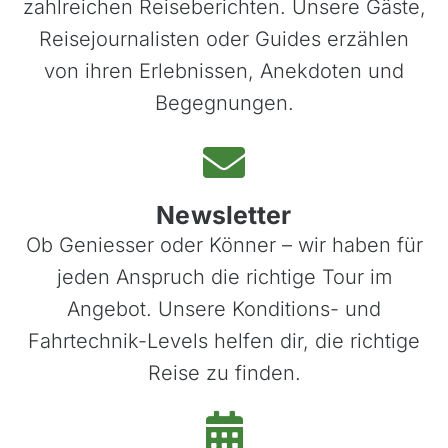
zahlreichen Reiseberichten. Unsere Gäste,
Finnland
Reisejournalisten oder Guides erzählen
Frankreich
von ihren Erlebnissen, Anekdoten und
Griechenland
Begegnungen.
Island
Italien
Kroatien
Newsletter
Madeira, Portugal
Ob Geniesser oder Könner – wir haben für
Norwegen
jeden Anspruch die richtige Tour im
Österreich
Angebot. Unsere Konditions- und
Polen, Masuren
Fahrtechnik-Levels helfen dir, die richtige
Portugal
Reise zu finden.
Sardinien, Italien
Schottland