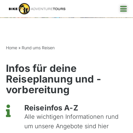
Skip
Tog
to
Nav
content
Rund ums Reisen
Reisefinder
Home
»
Rund ums Reisen
Reiseziel
Angebote
Infos für deine
Rund ums Reisen
Reiseplanung und -
vorbereitung
Über uns
Reiseinfos A-Z
Alle wichtigen Informationen rund
um unsere Angebote sind hier