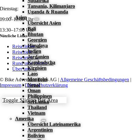
Südafrika
Tansania, Kilimanjaro
Dienstag:
Uganda & Ruanda
Asien
09:00–11:00 Uhr
Übersicht Asien
Bali
13:30–17:00 Uhr
Bhutan
Nützliche Links
Georgien
Himalaya
Reisefinder
→
Indien
Reiseziele
→
Jordanien
Reisearten
→
Kambodscha
Rund ums Reisen
→
Kirgisien
Über uns
→
Laos
Mongolei
© Bike Adventure Tours AG |
Allgemeine Geschäftsbedingungen
|
Nepal
Impressum
|
Datenschutzerklärung
Oman
Philippinen
Toggle Sliding Bar Area
Sri Lanka
Thailand
Vietnam
Amerika
Übersicht Lateinamerika
Argentinien
Bolivien