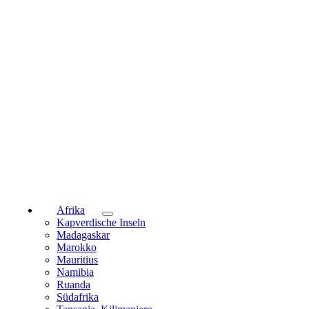
Afrika
Kapverdische Inseln
Madagaskar
Marokko
Mauritius
Namibia
Ruanda
Südafrika