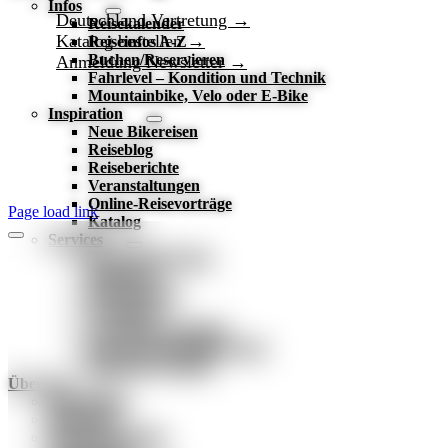
Infos
Deutschland Vertretung →
Reisekalender
Katalog bestellen →
Reiseinfos A-Z
Buchen/Reservieren
Anmeldung Newsletter →
Fahrlevel – Kondition und Technik
Mountainbike, Velo oder E-Bike
Inspiration
Neue Bikereisen
Reiseblog
Reiseberichte
Veranstaltungen
Online-Reisevorträge
Page load link
Katalog
Services
Reiseversicherung
Reisetipps
Reisegarantie
Newsletter
Geschenk-Gutschein
Fair und nachhaltig reisen
Bikeshirt Chronik
Über uns
Reiseleitung
Büroteam
Firmengeschichte