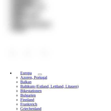
Engagement
Globetrotter Group
Partner
Weiterempfehlen
Presse
Jobs & Stellenangebote
Kontakt
Europa
Azoren, Portugal
Balkan
Baltikum (Estland, Lettland, Litauen)
Bikestationen
Bulgarien
Finnland
Frankreich
Griechenland