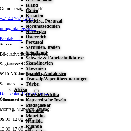
Island
Gerne beraten wir dich!
Italien
Kroatien
+41 44 762 24 30
Madeira, Portugal
Nordmazedonien
info@bikereisen.ch
Norwegen
Österreich
Kontakt →
Portugal
Adresse
Sardinien, Italien
Schottland
Bike Adventure Tours AG
Schweiz & Fahrtechnikkurse
Skandinavien
Sagistrasse 12
Slowenien
Spanien, Andalusien
8910 Affoltern am Albis
Transalp/Alpenüberquerungen
Schweiz
Türkei
Afrika
Deutschland Vertretung →
Übersicht Afrika
Öffnungszeiten
Kapverdische Inseln
Madagaskar
Montag, Mittwoch–Freitag:
Marokko
Mauritius
09:00–12:00 Uhr
Namibia
Ruanda
13:30–17:00 Uhr