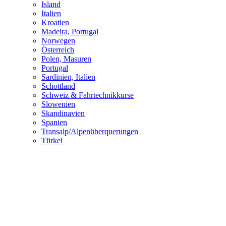
Island
Italien
Kroatien
Madeira, Portugal
Norwegen
Österreich
Polen, Masuren
Portugal
Sardinien, Italien
Schottland
Schweiz & Fahrtechnikkurse
Slowenien
Skandinavien
Spanien
Transalp/Alpenüberquerungen
Türkei