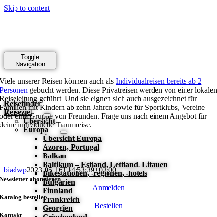
Skip to content
Toggle
Navigation
Viele unserer Reisen können auch als
Individualreisen bereits ab 2
Personen
gebucht werden. Diese Privatreisen werden von einer lokale
Reiseleitung geführt. Und sie eignen sich auch ausgezeichnet für
Reisefinder
Familien mit Kindern ab zehn Jahren sowie für Sportklubs, Vereine
Reiseziel
oder eine Gruppe von Freunden. Frage uns nach einem Angebot für
Übersicht
deine individuelle Traumreise.
Europa
Übersicht Europa
Azoren, Portugal
Balkan
Baltikum – Estland, Lettland, Litauen
biadwp
2023-05-16T14:53:39+02:00
Bikestationen, -regionen, -hotels
Newsletter abonnieren
Bulgarien
Anmelden
Finnland
Katalog bestellen
Frankreich
Bestellen
Georgien
Kontakt
Griechenland