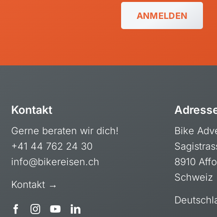
Frankreich
Tansa
ANMELDEN
Griechenland
Ugan
Island
Italien
Kroatien
Madeira, Portugal
Norwegen
Kontakt
Adress
Österreich
Gerne beraten wir dich!
Bike Adv
Polen, Masuren
+41 44 762 24 30
Sagistras
Portugal
info@bikereisen.ch
8910 Affo
Sardinien, Italien
Schweiz
Kontakt →
Schottland
Deutschl
Schweiz & Fahrtechnikkurse