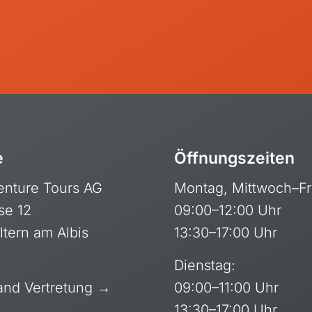
nia, Kilimanjaro
Kirgisien
da
Laos
Mongolei
Nepal
Oman
Philippinen
Sri Lanka
e
Öffnungszeiten
Thailand
enture Tours AG
Montag, Mittwoch–Fr
Vietnam
se 12
09:00–12:00 Uhr
ltern am Albis
13:30–17:00 Uhr
Dienstag:
and Vertretung →
09:00–11:00 Uhr
Neuseeland
13:30–17:00 Uhr