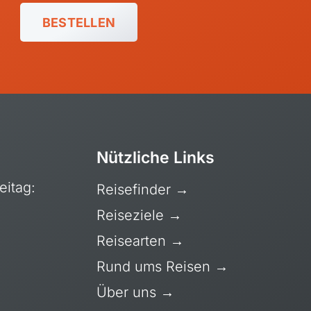
Mexiko, Yucatán
Jobs & Stellenangebote
BESTELLEN
Patagonien
Kontakt
Peru
Kanada
Nützliche Links
USA
eitag:
Reisefinder
→
Reiseziele
→
Reisearten
→
Rund ums Reisen
→
Über uns
→