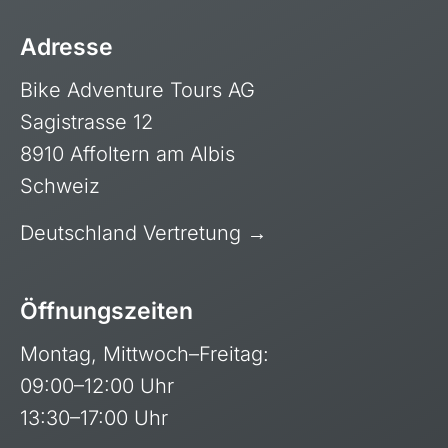
Adresse
Bike Adventure Tours AG
Sagistrasse 12
8910 Affoltern am Albis
Schweiz
Deutschland Vertretung →
Kapverdische Inseln
Öffnungszeiten
Madagaskar
Montag, Mittwoch–Freitag:
Marokko
09:00–12:00 Uhr
Mauritius
13:30–17:00 Uhr
Namibia