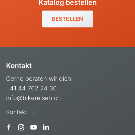
Katalog bestellen
Polen, Masuren
Portugal
BESTELLEN
Sardinien, Italien
Schottland
Schweiz & Fahrtechnikkurse
Slowenien
Kontakt
Skandinavien
Spanien
Gerne beraten wir dich!
Transalp/Alpenüberquerungen
+41 44 762 24 30
Türkei
info@bikereisen.ch
Kontakt →