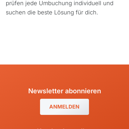
prüfen jede Umbuchung individuell und
Balkan
suchen die beste Lösung für dich.
Baltikum (Estland, Lettland, Litauen)
Bikestationen
Bulgarien
Finnland
Frankreich
Griechenland
Island
Italien
Newsletter abonnieren
Kroatien
Madeira, Portugal
ANMELDEN
Norwegen
Österreich