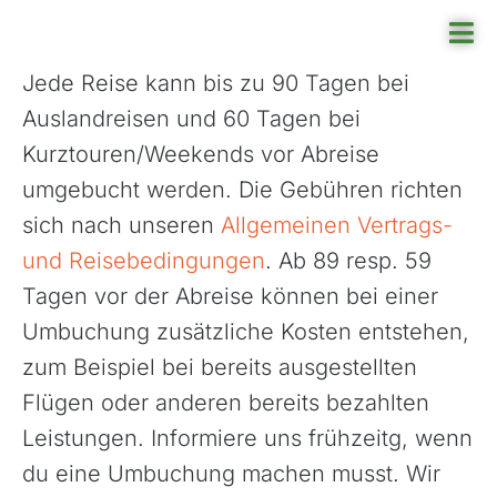
Skip
Tog
to
Nav
Jede Reise kann bis zu 90 Tagen bei
content
Auslandreisen und 60 Tagen bei
Re
Kurztouren/Weekends vor Abreise
Re
umgebucht werden. Die Gebühren richten
sich nach unseren
Allgemeinen Vertrags-
An
und Reisebedingungen
. Ab 89 resp. 59
Ru
Tagen vor der Abreise können bei einer
Umbuchung zusätzliche Kosten entstehen,
Üb
zum Beispiel bei bereits ausgestellten
Flügen oder anderen bereits bezahlten
Leistungen. Informiere uns frühzeitg, wenn
du eine Umbuchung machen musst. Wir
Azoren, Portugal