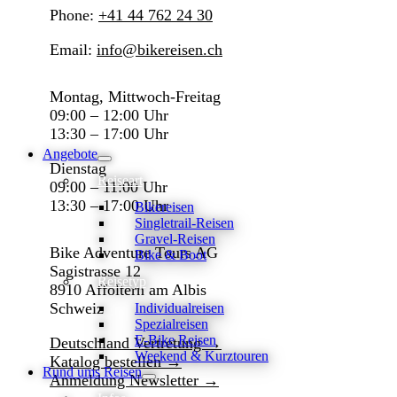
Phone:
+41 44 762 24 30
Email:
info@bikereisen.ch
Montag, Mittwoch-Freitag
09:00 – 12:00 Uhr
13:30 – 17:00 Uhr
Angebote
Dienstag
Reiseart
09:00 – 11:00 Uhr
13:30 – 17:00 Uhr
Bikereisen
Singletrail-Reisen
Gravel-Reisen
Bike Adventure Tours AG
Bike & Boot
Sagistrasse 12
Reisetyp
8910 Affoltern am Albis
Schweiz
Individualreisen
Spezialreisen
E-Bike Reisen
Deutschland Vertretung →
Weekend & Kurztouren
Katalog bestellen →
Rund ums Reisen
Anmeldung Newsletter →