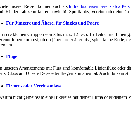
Viele unserer Reisen können auch als
Individualreisen bereits ab 2 Per
mit Kindern ab zehn Jahren sowie für Sportklubs, Vereine oder eine G
Für Jüngere und Ältere, für Singles und Paare
Unsere kleinen Gruppen von 8 bis max. 12 resp. 15 TeilnehmerInnen gara
FreundInnen kommst, ob du jünger oder älter bist, spielt keine Rolle, 
kennen.
Flüge
In unseren Arrangements mit Flug sind komfortable Linienflüge oder di
First Class an. Unsere Reiseleiter fliegen klimaneutral. Auch du kanns
Firmen- oder Vereinsanlass
Warum nicht gemeinsam eine Bikereise mit deiner Firma oder deinem Ve