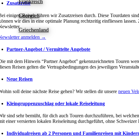
Frankreich
Zusatzreise
Georgien
Bei einigen Reisen führen wir Zusatzreisen durch. Diese Tourdaten sind
können wir dies in eine optimale Planung rechtzeitig einfliessen lassen
Newsletter.
Griechenland
Newsletter anmelden →
Partner-Angebot / Vermittelte Angebote
Die mit dem Hinweis “Partner Angebot” gekennzeichneten Touren werden
diesen Reisen gelten die Vertragsbedingungen des jeweiligen Veranstalt
Neue Reisen
Wohin soll deine nächste Reise gehen? Wir stellen dir unsere
neuen Velo
Kleingruppenzuschlag oder lokale Reiseleitung
Wir sind sehr bemüht, für dich auch Touren durchzuführen, bei welchen
mit einer versierten lokalen Reiseleitung durchgeführt, ohne Schweizer
Individualreisen ab 2 Personen und Familienreisen mit Kinder