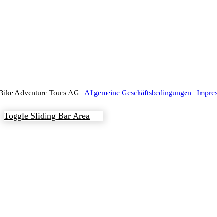
Bike Adventure Tours AG |
Allgemeine Geschäftsbedingungen
|
Impre
Toggle Sliding Bar Area