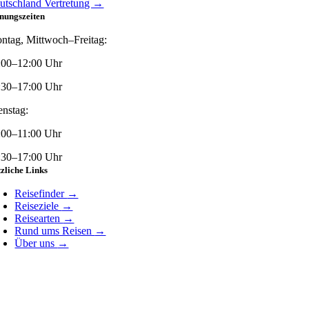
utschland Vertretung →
nungszeiten
ntag, Mittwoch–Freitag:
:00–12:00 Uhr
:30–17:00 Uhr
enstag:
:00–11:00 Uhr
:30–17:00 Uhr
zliche Links
Reisefinder
→
Reiseziele
→
Reisearten
→
Rund ums Reisen
→
Über uns
→