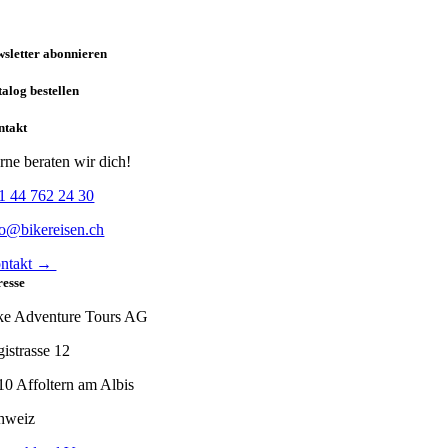
sletter abonnieren
alog bestellen
ntakt
rne beraten wir dich!
1 44 762 24 30
fo@bikereisen.ch
ntakt →
resse
ke Adventure Tours AG
gistrasse 12
10 Affoltern am Albis
hweiz