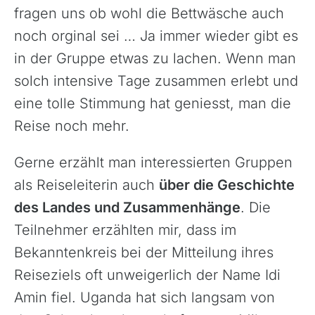
Schweiz & Fahrtechnikkurse
fragen uns ob wohl die Bettwäsche auch
Slowenien
noch orginal sei … Ja immer wieder gibt es
Skandinavien
in der Gruppe etwas zu lachen. Wenn man
solch intensive Tage zusammen erlebt und
Spanien
eine tolle Stimmung hat geniesst, man die
Transalp/Alpenüberquerungen
Reise noch mehr.
Türkei
Gerne erzählt man interessierten Gruppen
als Reiseleiterin auch
über die Geschichte
des Landes und Zusammenhänge
. Die
Teilnehmer erzählten mir, dass im
Bekanntenkreis bei der Mitteilung ihres
Reiseziels oft unweigerlich der Name Idi
Amin fiel. Uganda hat sich langsam von