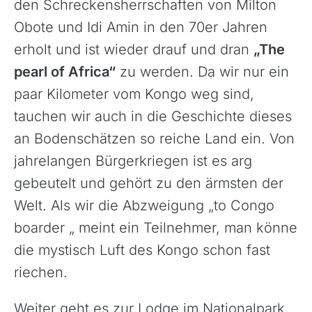
den Schreckensherrschaften von Milton
Obote und Idi Amin in den 70er Jahren
erholt und ist wieder drauf und dran
„The
pearl of Africa“
zu werden. Da wir nur ein
paar Kilometer vom Kongo weg sind,
tauchen wir auch in die Geschichte dieses
Kapverdische Inseln
an Bodenschätzen so reiche Land ein. Von
Madagaskar
jahrelangen Bürgerkriegen ist es arg
Marokko
gebeutelt und gehört zu den ärmsten der
Mauritius
Welt. Als wir die Abzweigung „to Congo
Namibia
boarder „ meint ein Teilnehmer, man könne
Ruanda
die mystisch Luft des Kongo schon fast
Südafrika
riechen.
Tansania, Kilimanjaro
Uganda
Weiter geht es zur Lodge im Nationalpark