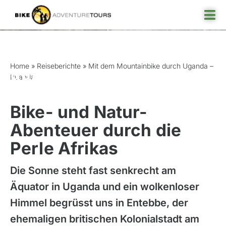
Skip
Tog
to
Nav
content
Mit dem Mountainbike
Reisefinder
Home
»
Reiseberichte
»
Mit dem Mountainbike durch Uganda –
durch Uganda – Ruanda
Ruanda
Reiseziel
Angebote
Bike- und Natur-
Abenteuer durch die
Rund ums Reisen
Perle Afrikas
Über uns
Die Sonne steht fast senkrecht am
Äquator in Uganda und ein wolkenloser
Himmel begrüsst uns in Entebbe, der
ehemaligen britischen Kolonialstadt am