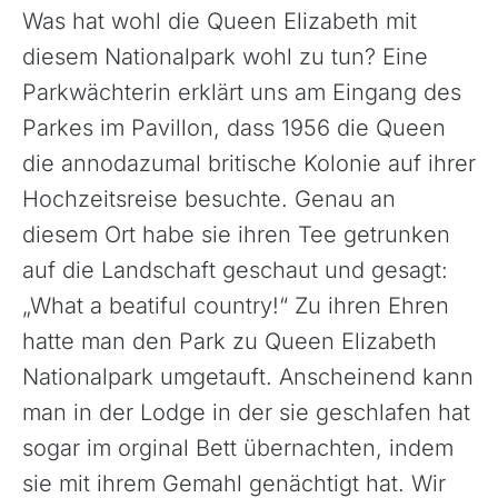
Was hat wohl die Queen Elizabeth mit
Finnland
diesem Nationalpark wohl zu tun? Eine
Frankreich
Parkwächterin erklärt uns am Eingang des
Griechenland
Parkes im Pavillon, dass 1956 die Queen
Island
die annodazumal britische Kolonie auf ihrer
Italien
Hochzeitsreise besuchte. Genau an
Kroatien
diesem Ort habe sie ihren Tee getrunken
Madeira, Portugal
auf die Landschaft geschaut und gesagt:
Norwegen
„What a beatiful country!“ Zu ihren Ehren
Österreich
hatte man den Park zu Queen Elizabeth
Polen, Masuren
Nationalpark umgetauft. Anscheinend kann
Portugal
man in der Lodge in der sie geschlafen hat
Sardinien, Italien
sogar im orginal Bett übernachten, indem
Schottland
sie mit ihrem Gemahl genächtigt hat. Wir