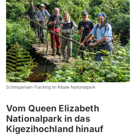
Schimpansen-Tracking im Kibale Nationalpark
Azoren, Portugal
Balkan
Vom Queen Elizabeth
Baltikum (Estland, Lettland, Litauen)
Nationalpark in das
Bikestationen
Kigezihochland hinauf
Bulgarien