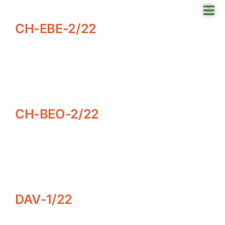
Skip
Tog
to
CH-EBE-2/22
Nav
content
Reisefinder
Reiseziel
Angebote
CH-BEO-2/22
Rund ums Reisen
Über uns
DAV-1/22