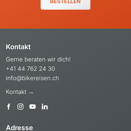
BESTELLEN
Kontakt
Kapverdische Inseln
Gerne beraten wir dich!
Madagaskar
+41 44 762 24 30
Marokko
info@bikereisen.ch
Mauritius
Kontakt →
Namibia
Ruanda
Südafrika
Tansania, Kilimanjaro
Adresse