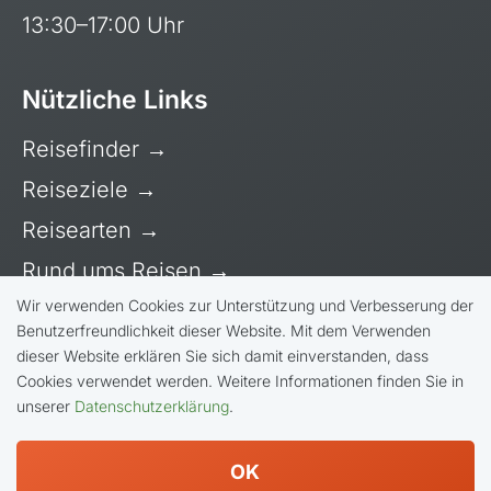
13:30–17:00 Uhr
Nützliche Links
Reisefinder
→
Reiseziele
→
Reisearten
→
Rund ums Reisen
→
Wir verwenden Cookies zur Unterstützung und Verbesserung der
Über uns
→
Benutzerfreundlichkeit dieser Website. Mit dem Verwenden
dieser Website erklären Sie sich damit einverstanden, dass
Cookies verwendet werden. Weitere Informationen finden Sie in
unserer
Datenschutzerklärung
.
© Bike Adventure Tours AG |
Allgemeine
Geschäftsbedingungen
|
Impressum
|
Datenschutzerklärung
OK