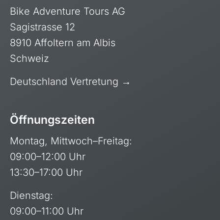
Polen, Masuren
Bike Adventure Tours AG
Portugal
Sagistrasse 12
Sardinien, Italien
8910 Affoltern am Albis
Schweiz
Schottland
Schweiz & Fahrtechnikkurse
Deutschland Vertretung →
Slowenien
Skandinavien
Öffnungszeiten
Spanien
Montag, Mittwoch–Freitag:
Transalp/Alpenüberquerungen
09:00–12:00 Uhr
Türkei
13:30–17:00 Uhr
Dienstag:
09:00–11:00 Uhr