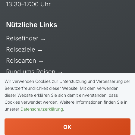
13:30–17:00 Uhr
Nützliche Links
Reisefinder
→
Reiseziele
→
Reisearten
→
Rund ums Reisen
→
Wir verwenden Cookies zur Unterstützung und Verbesserung der
Über uns
→
Benutzerfreundlichkeit dieser Website. Mit dem Verwenden
Kapverdische Inseln
dieser Website erklären Sie sich damit einverstanden, dass
Cookies verwendet werden. Weitere Informationen finden Sie in
Madagaskar
unserer
Datenschutzerklärung
.
© Bike Adventure Tours AG |
Allgemeine
Marokko
Geschäftsbedingungen
|
Impressum
|
Mauritius
Datenschutzerklärung
OK
Namibia