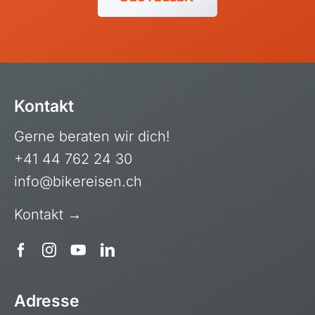
Balkan
Baltikum (Estland, Lettland, Litauen)
Bikestationen
Bulgarien
Kontakt
Finnland
Frankreich
Gerne beraten wir dich!
+41 44 762 24 30
Griechenland
info@bikereisen.ch
Island
Italien
Kontakt →
Kroatien
Madeira, Portugal
Norwegen
Adresse
Österreich