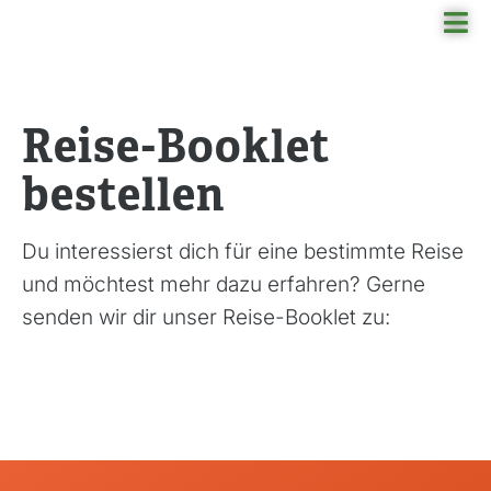
Skip
Tog
to
Nav
content
Booklet bestellen
Reisefinder
Reise-Booklet
Reiseziel
bestellen
Angebote
Du interessierst dich für eine bestimmte Reise
Rund ums Reisen
und möchtest mehr dazu erfahren? Gerne
senden wir dir unser Reise-Booklet zu:
Über uns
Azoren, Portugal