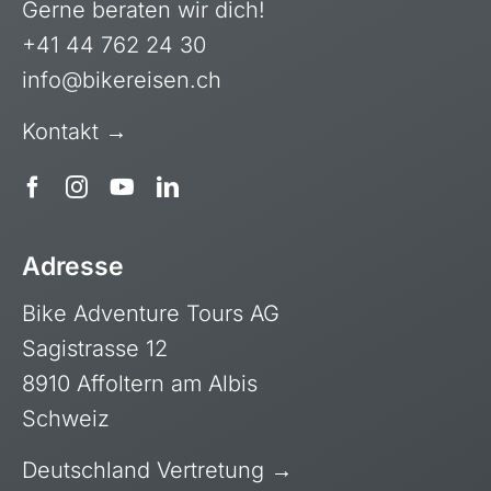
Gerne beraten wir dich!
Polen, Masuren
+41 44 762 24 30
Portugal
info@bikereisen.ch
Sardinien, Italien
Schottland
Kontakt →
Schweiz & Fahrtechnikkurse
Slowenien
Skandinavien
Adresse
Spanien
Bike Adventure Tours AG
Transalp/Alpenüberquerungen
Sagistrasse 12
Türkei
8910 Affoltern am Albis
Schweiz
Deutschland Vertretung →