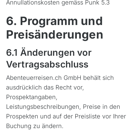
Annullationskosten gemäss Punk 5.3
Finnland
Frankreich
6. Programm und
Griechenland
Preisänderungen
Island
Italien
6.1 Änderungen vor
Kroatien
Vertragsabschluss
Madeira, Portugal
Norwegen
Abenteuerreisen.ch GmbH behält sich
ausdrücklich das Recht vor,
Österreich
Prospektangaben,
Polen, Masuren
Leistungsbeschreibungen, Preise in den
Portugal
Prospekten und auf der Preisliste vor Ihrer
Sardinien, Italien
Buchung zu ändern.
Schottland