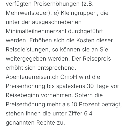
verfügten Preiserhöhungen (z.B.
Mehrwertsteuer). e) Kleingruppen, die
unter der ausgeschriebenen
Minimalteilnehmerzahl durchgeführt
werden. Erhöhen sich die Kosten dieser
Kapverdische Inseln
Reiseleistungen, so können sie an Sie
Madagaskar
weitergegeben werden. Der Reisepreis
Marokko
erhöht sich entsprechend.
Abenteuerreisen.ch GmbH wird die
Mauritius
Preiserhöhung bis spätestens 30 Tage vor
Namibia
Reisebeginn vornehmen. Sofern die
Ruanda
Preiserhöhung mehr als 10 Prozent beträgt,
Südafrika
stehen Ihnen die unter Ziffer 6.4
Tansania, Kilimanjaro
genannten Rechte zu.
Uganda