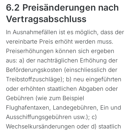
Schweiz & Fahrtechnikkurse
6.2 Preisänderungen nach
Slowenien
Vertragsabschluss
Skandinavien
In Ausnahmefällen ist es möglich, dass der
Spanien
vereinbarte Preis erhöht werden muss.
Transalp/Alpenüberquerungen
Preiserhöhungen können sich ergeben
Türkei
aus: a) der nachträglichen Erhöhung der
Beförderungskosten (einschliesslich der
Treibstoffzuschläge); b) neu eingeführten
oder erhöhten staatlichen Abgaben oder
Gebühren (wie zum Beispiel
Flughafentaxen, Landegebühren, Ein und
Ausschiffungsgebühren usw.); c)
Wechselkursänderungen oder d) staatlich