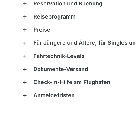
Reservation und Buchung
Österreich
Reiseprogramm
Polen, Masuren
Preise
Portugal
Sardinien, Italien
Für Jüngere und Ältere, für Singles u
Schottland
Fahrtechnik-Levels
Schweiz & Fahrtechnikkurse
Dokumente-Versand
Slowenien
Skandinavien
Check-in-Hilfe am Flughafen
Spanien
Anmeldefristen
Transalp/Alpenüberquerungen
Türkei