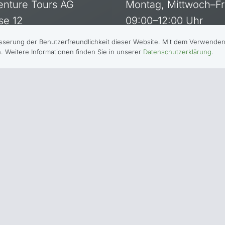
enture Tours AG
Montag, Mittwoch–Fr
se 12
09:00–12:00 Uhr
ltern am Albis
13:30–17:00 Uhr
erung der Benutzerfreundlichkeit dieser Website. Mit dem Verwenden 
 Weitere Informationen finden Sie in unserer
Datenschutzerklärung
.
Dienstag:
and Vertretung →
09:00–11:00 Uhr
13:30–17:00 Uhr
ours AG |
Allgemeine Geschäftsbedingungen
|
Impressum
|