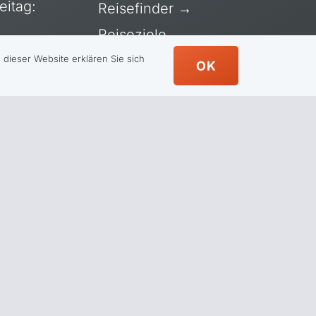
eitag:
Reisefinder
→
Reiseziele
→
Reisearten
→
dieser Website erklären Sie sich
OK
Rund ums Reisen
→
Über uns
→
Datenschutzerklärung