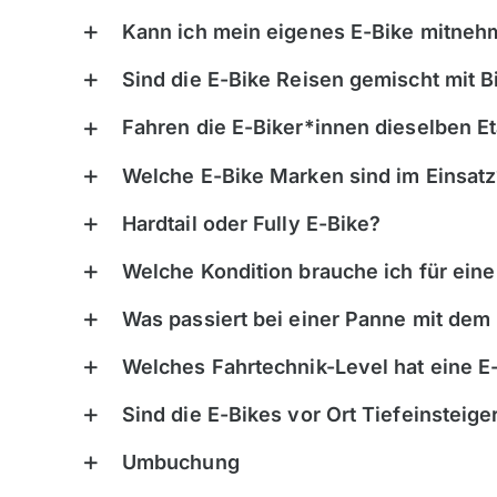
Azoren, Portugal
Kapve
Kann ich mein eigenes E-Bike mitne
Balkan
Mada
Sind die E-Bike Reisen gemischt mit B
Baltikum (Estland, Lettland,
Maro
Litauen)
Mauri
Fahren die E-Biker*innen dieselben E
Bikestationen
Nami
Welche E-Bike Marken sind im Einsatz
Bulgarien
Ruan
Hardtail oder Fully E-Bike?
Finnland
Südaf
Frankreich
Welche Kondition brauche ich für eine
Tansa
Griechenland
Ugan
Was passiert bei einer Panne mit dem
Island
Welches Fahrtechnik-Level hat eine E
Italien
Sind die E-Bikes vor Ort Tiefeinsteige
Kroatien
Madeira, Portugal
Umbuchung
Norwegen