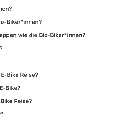
rdische Inseln
Bali
hmen?
gaskar
Bhutan
io-Biker*innen?
kko
Georgien
tius
Himalaya
tappen wie die Bio-Biker*innen?
bia
Indien
?
da
Jordanien
rika
Kambodscha
 E-Bike Reise?
nia, Kilimanjaro
Kirgisien
da
Laos
 E-Bike?
Mongolei
-Bike Reise?
Nepal
r?
Oman
Philippinen