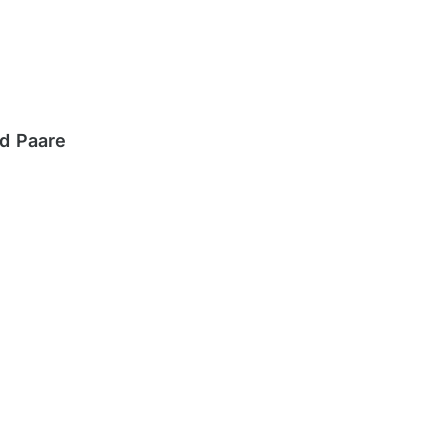
Sri Lanka
Thailand
Vietnam
nd Paare
Neuseeland