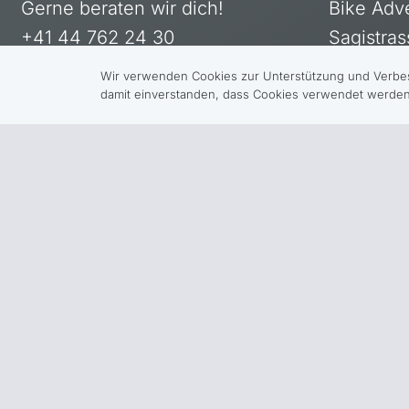
Gerne beraten wir dich!
Bike Adv
+41 44 762 24 30
Sagistras
info@bikereisen.ch
8910 Affo
Wir verwenden Cookies zur Unterstützung und Verbess
Schweiz
damit einverstanden, dass Cookies verwendet werden.
Kontakt →
Deutschl
© Bike Adventure T