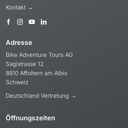
Polen, Masuren
Kontakt →
Portugal
Sardinien, Italien
Schottland
Adresse
Schweiz & Fahrtechnikkurse
Slowenien
Bike Adventure Tours AG
Skandinavien
Sagistrasse 12
Spanien
8910 Affoltern am Albis
Schweiz
Transalp/Alpenüberquerungen
Türkei
Deutschland Vertretung →
Öffnungszeiten