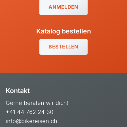
Balkan
ANMELDEN
Baltikum (Estland, Lettland, Litauen)
Bikestationen
Katalog bestellen
Bulgarien
Finnland
BESTELLEN
Frankreich
Griechenland
Island
Italien
Kontakt
Kroatien
Gerne beraten wir dich!
Madeira, Portugal
+41 44 762 24 30
Norwegen
info@bikereisen.ch
Österreich