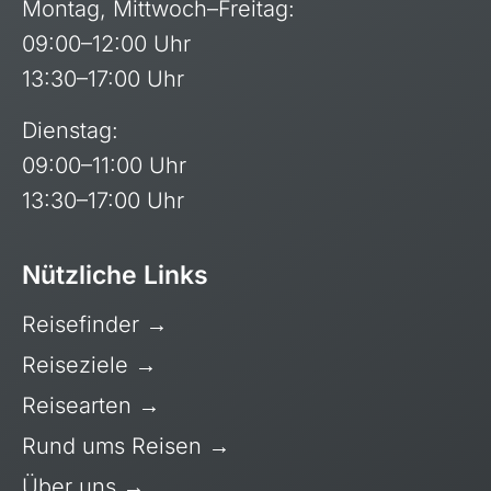
Montag, Mittwoch–Freitag:
09:00–12:00 Uhr
13:30–17:00 Uhr
Dienstag:
09:00–11:00 Uhr
13:30–17:00 Uhr
Nützliche Links
Reisefinder
→
Kapverdische Inseln
Reiseziele
→
Madagaskar
Reisearten
→
Marokko
Rund ums Reisen
→
Mauritius
Über uns
→
Namibia