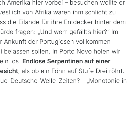
ch Amerika hier vorbei – besuchen wollte er
Mongolei
estlich von Afrika waren ihm schlicht zu
Nepal
s die Eilande für ihre Entdecker hinter dem
Oman
rde fragen: „Und wem gefällt’s hier?“ Im
Philippinen
zur Ankunft der Portugiesen vollkommen
Sri Lanka
i belassen sollen. In Porto Novo holen wir
Thailand
eln los.
Endlose Serpentinen auf einer
Vietnam
esicht
, als ob ein Föhn auf Stufe Drei röhrt.
ue-Deutsche-Welle-Zeiten? – „Monotonie in
Neuseeland