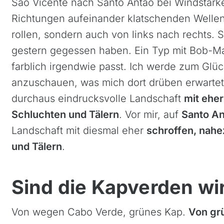
São Vicente nach Santo Antão bei Windstärk
Richtungen aufeinander klatschenden Wellen 
rollen, sondern auch von links nach rechts. 
gestern gegessen haben. Ein Typ mit Bob-Marl
farblich irgendwie passt. Ich werde zum Glüc
anzuschauen, was mich dort drüben erwartet.
Azoren, Portugal
Kapve
durchaus eindrucksvolle Landschaft
mit eher
Balkan
Mada
Schluchten und Tälern
. Vor mir, auf
Santo An
Baltikum (Estland, Lettland,
Maro
Landschaft mit diesmal eher
schroffen, nahe
Litauen)
Mauri
und Tälern
.
Bikestationen
Nami
Bulgarien
Ruan
Sind die Kapverden wi
Finnland
Südaf
Frankreich
Tansa
Von wegen Cabo Verde, grünes Kap.
Von grü
Griechenland
Ugan