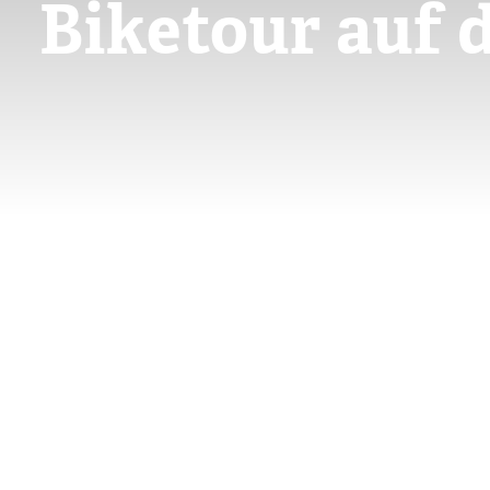
Biketour auf
Skip
to
content