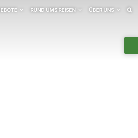
EBOTE
RUND UMS REISEN
ÜBER UNS
Togg
Slidi
Bar
Area