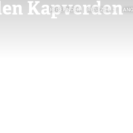
 den Kapverden
REISEFINDER
REISEZIEL
ANG