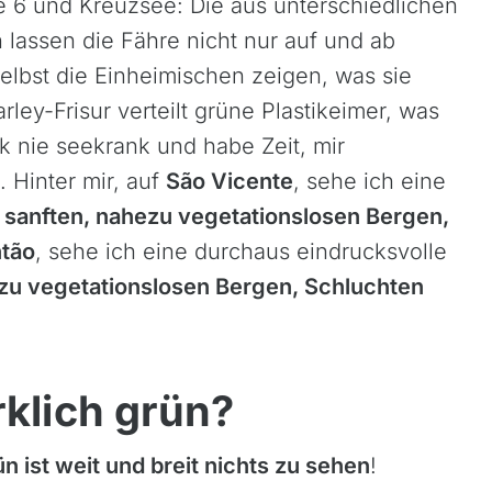
e 6 und Kreuzsee: Die aus unterschiedlichen
lassen die Fähre nicht nur auf und ab
Selbst die Einheimischen zeigen, was sie
ey-Frisur verteilt grüne Plastikeimer, was
k nie seekrank und habe Zeit, mir
 Hinter mir, auf
São Vicente
, sehe ich eine
rdische Inseln
Bali
 sanften, nahezu vegetationslosen Bergen,
gaskar
Bhutan
tão
, sehe ich eine durchaus eindrucksvolle
kko
Georgien
zu vegetationslosen Bergen, Schluchten
tius
Himalaya
bia
Indien
da
Jordanien
rklich grün?
rika
Kambodscha
nia, Kilimanjaro
Kirgisien
n ist weit und breit nichts zu sehen
!
da
Laos