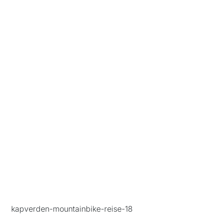
Spanien
Transalp/Alpenüberquerungen
Türkei
kapverden-mountainbike-reise-18