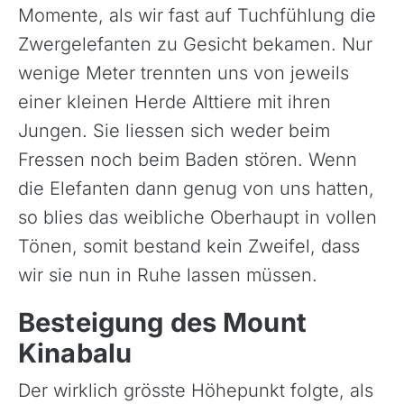
Italien
Momente, als wir fast auf Tuchfühlung die
Kroatien
Zwergelefanten zu Gesicht bekamen. Nur
Madeira, Portugal
wenige Meter trennten uns von jeweils
einer kleinen Herde Alttiere mit ihren
Norwegen
Jungen. Sie liessen sich weder beim
Österreich
Fressen noch beim Baden stören. Wenn
Polen, Masuren
die Elefanten dann genug von uns hatten,
Portugal
so blies das weibliche Oberhaupt in vollen
Sardinien, Italien
Tönen, somit bestand kein Zweifel, dass
Schottland
wir sie nun in Ruhe lassen müssen.
Schweiz & Fahrtechnikkurse
Besteigung des Mount
Slowenien
Kinabalu
Skandinavien
Spanien
Der wirklich grösste Höhepunkt folgte, als