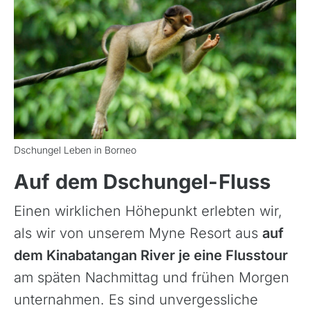
Azoren, Portugal
Balkan
Dschungel Leben in Borneo
Baltikum (Estland, Lettland, Litauen)
Bikestationen
Auf dem Dschungel-Fluss
Bulgarien
Einen wirklichen Höhepunkt erlebten wir,
Finnland
als wir von unserem Myne Resort aus
auf
Frankreich
dem Kinabatangan River je eine Flusstour
Griechenland
am späten Nachmittag und frühen Morgen
Island
unternahmen. Es sind unvergessliche