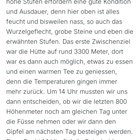
hohe Stufen erfordern eine gute Kondition
Kapverdische Inseln
und Ausdauer, denn hier oben ist alles
Madagaskar
feucht und bisweilen nass, so auch das
Marokko
Wurzelgeflecht, grobe Steine und eben die
Mauritius
erwähnten Stufen. Das erste Zwischenziel
Namibia
war die Hütte auf rund 3300 Meter, dort
Ruanda
war es dann auch möglich, etwas zu essen
Südafrika
und einen warmen Tee zu geniessen,
denn die Temperaturen gingen immer
Tansania, Kilimanjaro
mehr zurück. Um 14 Uhr mussten wir uns
Uganda
dann entscheiden, ob wir die letzten 800
Höhenmeter noch am gleichen Tag unter
die Füsse nehmen oder wir dann den
Gipfel am nächsten Tag besteigen werden.