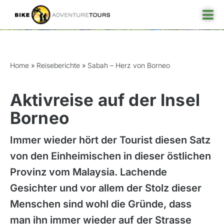
Skip
Tog
to
Nav
content
Sabah – Herz von Borneo
Reisefinder
Home
»
Reiseberichte
»
Sabah – Herz von Borneo
Reiseziel
Aktivreise auf der Insel
Angebote
Borneo
Rund ums Reisen
Immer wieder hört der Tourist diesen Satz
Über uns
von den Einheimischen in dieser östlichen
Provinz vom Malaysia. Lachende
Gesichter und vor allem der Stolz dieser
Menschen sind wohl die Gründe, dass
man ihn immer wieder auf der Strasse