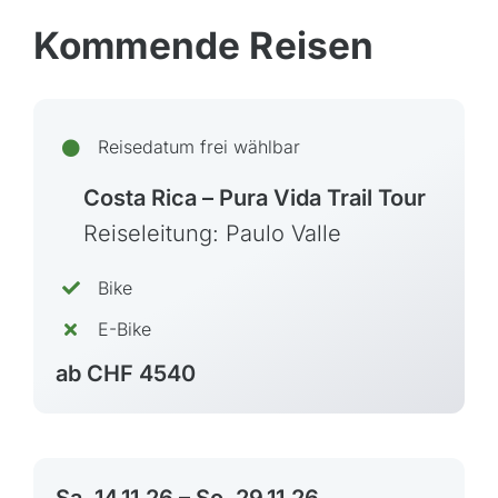
Kommende Reisen
Reisedatum frei wählbar
Azoren, Portugal
Costa Rica – Pura Vida Trail Tour
Balkan
Reiseleitung: Paulo Valle
Baltikum (Estland, Lettland, Litauen)
Bike
Bikestationen
E-Bike
Bulgarien
ab CHF 4540
Finnland
Frankreich
Griechenland
Island
Sa, 14.11.26 – So, 29.11.26