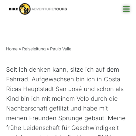
Skip
Tog
to
Nav
content
Paulo Valle
Reisefinder
Home
»
Reiseleitung
»
Paulo Valle
Reiseziel
Angebote
Seit ich denken kann, sitze ich auf dem
Rund ums Reisen
Fahrrad. Aufgewachsen bin ich in Costa
Ricas Hauptstadt San José und schon als
Über uns
Kind bin ich mit meinem Velo durch die
Nachbarschaft geflitzt und habe mit
meinen Freunden Sprünge gebaut. Meine
frühe Leidenschaft für Geschwindigkeit