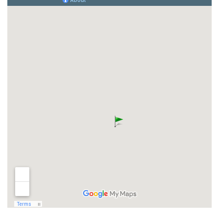
Kapverdische Inseln
Madagaskar
Marokko
Mauritius
Namibia
Ruanda
Südafrika
Tansania, Kilimanjaro
Uganda