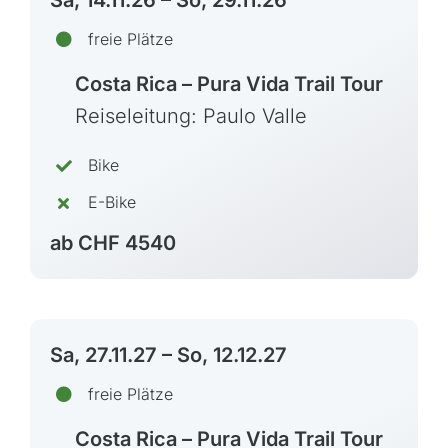
Italien
freie Plätze
Kroatien
Costa Rica – Pura Vida Trail Tour
Madeira, Portugal
Reiseleitung: Paulo Valle
Norwegen
Österreich
Bike
Polen, Masuren
E-Bike
Portugal
ab CHF 4540
Sardinien, Italien
Schottland
Schweiz & Fahrtechnikkurse
Sa, 27.11.27 – So, 12.12.27
Slowenien
freie Plätze
Skandinavien
Spanien
Costa Rica – Pura Vida Trail Tour