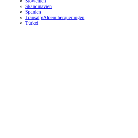
Slowenien
Skandinavien
Spanien
Transalp/Alpenüberquerungen
Türkei