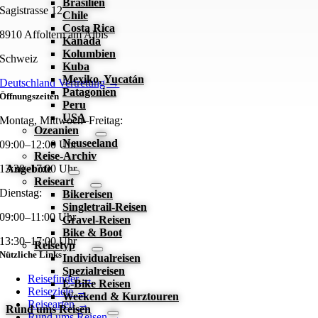
Brasilien
Sagistrasse 12
Chile
Costa Rica
8910 Affoltern am Albis
Kanada
Kolumbien
Schweiz
Kuba
Mexiko, Yucatán
Deutschland Vertretung →
Patagonien
Öffnungszeiten
Peru
USA
Montag, Mittwoch–Freitag:
Ozeanien
Neuseeland
09:00–12:00 Uhr
Reise-Archiv
Angebote
13:30–17:00 Uhr
Reiseart
Dienstag:
Bikereisen
Singletrail-Reisen
09:00–11:00 Uhr
Gravel-Reisen
Bike & Boot
13:30–17:00 Uhr
Reisetyp
Nützliche Links
Individualreisen
Spezialreisen
Reisefinder
→
E-Bike Reisen
Reiseziele
→
Weekend & Kurztouren
Reisearten
→
Rund ums Reisen
Rund ums Reisen
→