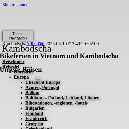
Skip to content
Toggle
Navigation
Kambodscha
Adi Glättli
2025-05-19T13:49:26+02:00
Kambodscha
Bikeferien in Vietnam und Kambodscha
Reisefinder
Reiseziel
Unsere Reisen
Übersicht
Europa
Übersicht Europa
Azoren, Portugal
Balkan
Baltikum – Estland, Lettland, Litauen
Bikestationen, -regionen, -hotels
Bulgarien
Finnland
Frankreich
Georgien
Griechenland