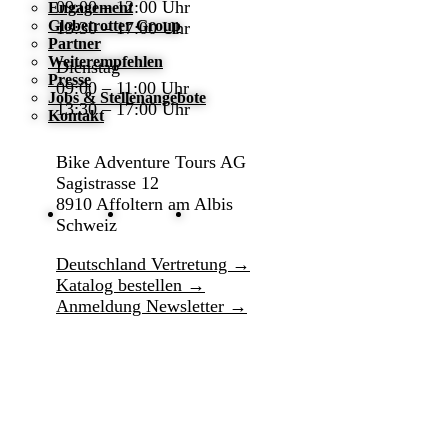
09:00 – 12:00 Uhr
Engagement
Globetrotter Group
13:30 – 17:00 Uhr
Partner
Weiterempfehlen
Dienstag
Presse
09:00 – 11:00 Uhr
Jobs & Stellenangebote
13:30 – 17:00 Uhr
Kontakt
Bike Adventure Tours AG
Sagistrasse 12
8910 Affoltern am Albis
Schweiz
Deutschland Vertretung →
Katalog bestellen →
Anmeldung Newsletter →