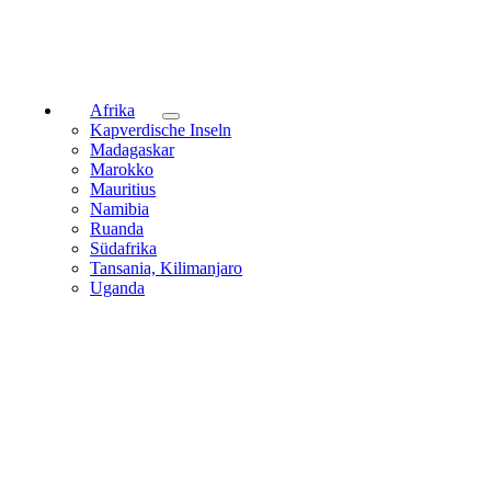
Afrika
Kapverdische Inseln
Madagaskar
Marokko
Mauritius
Namibia
Ruanda
Südafrika
Tansania, Kilimanjaro
Uganda