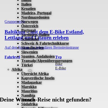
Italien
Kroatien
Madeira, Portugal
Nordmazedonien
Norwegen
Gruppenreise
Österreich
Portugal
Baltikum – mit dem E-Bike Estland,
Sardinien, Italien
Lettland und Litauen erleben
Schottland
Schweiz & Fahrtechnikkurse
Auf den Spuren der legendären Bernstreinstrasse
Skandinavien
Slowenien
Spanien, Andalusien
Fahrlevel
Typ
Transalp/Alpenüberquerungen
Bike
Türkei
E-Bike
Afrika
Übersicht Afrika
Kapverdische Inseln
Madagaskar
Marokko
Mauritius
Namibia
Deine Wunsch-Reise nicht gefunden?
Ruanda
Südafrika