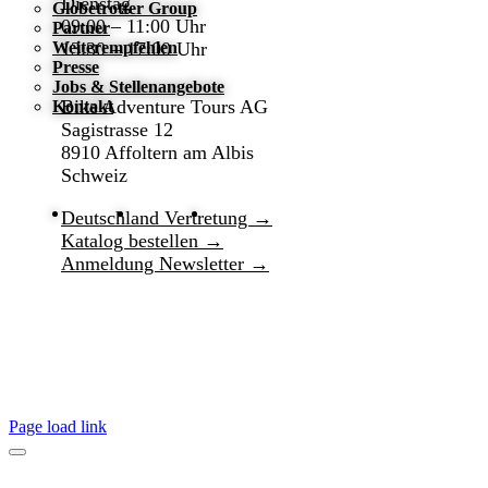
Dienstag
Globetrotter Group
09:00 – 11:00 Uhr
Partner
13:30 – 17:00 Uhr
Weiterempfehlen
Presse
Jobs & Stellenangebote
Bike Adventure Tours AG
Kontakt
Sagistrasse 12
8910 Affoltern am Albis
Schweiz
Deutschland Vertretung →
Katalog bestellen →
Anmeldung Newsletter →
Page load link