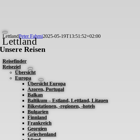
Skip
to
content
Toggle
Lettland
Peter Fahrni
2025-05-19T13:51:52+02:00
Lettland
Navigation
Unsere Reisen
Reisefinder
Reiseziel
Übersicht
Europa
Übersicht Europa
Azoren, Portugal
Balkan
Baltikum – Estland, Lettland, Litauen
Bikestationen, -regionen, -hotels
Bulgarien
Finnland
Frankreich
Georgien
Griechenland
Island