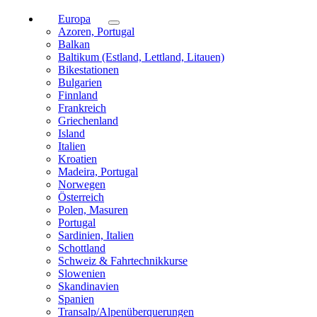
Europa
Azoren, Portugal
Balkan
Baltikum (Estland, Lettland, Litauen)
Bikestationen
Bulgarien
Finnland
Frankreich
Griechenland
Island
Italien
Kroatien
Madeira, Portugal
Norwegen
Österreich
Polen, Masuren
Portugal
Sardinien, Italien
Schottland
Schweiz & Fahrtechnikkurse
Slowenien
Skandinavien
Spanien
Transalp/Alpenüberquerungen