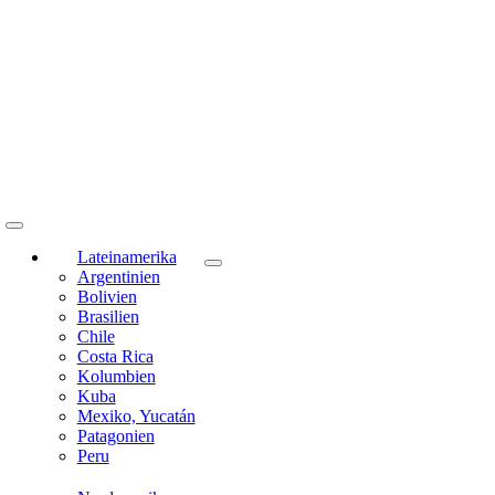
Toggle
Navigation
Lateinamerika
Argentinien
Bolivien
Brasilien
Chile
Costa Rica
Kolumbien
Kuba
Mexiko, Yucatán
Patagonien
Peru