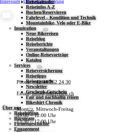
Impressum
|
Datenschutzerklärung
Reisekalender
Reiseinfos A-Z
Toggle
Buchen/Reservieren
Sliding
Fahrlevel – Kondition und Technik
Mountainbike, Velo oder E-Bike
Bar
Inspiration
Area
Neue Bikereisen
Reiseblog
Reiseberichte
Veranstaltungen
Online-Reisevorträge
Katalog
Services
Reiseversicherung
Reisetipps
Reisegarantie
Phone:
+41 44 762 24 30
Newsletter
Geschenk-Gutschein
Email:
info@bikereisen.ch
Fair und nachhaltig reisen
Bikeshirt Chronik
Über uns
Montag, Mittwoch-Freitag
Reiseleitung
09:00 – 12:00 Uhr
Büroteam
13:30 – 17:00 Uhr
Firmengeschichte
Engagement