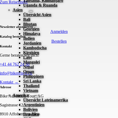
Tansania, Kilimanjaro
Zum Reisefinder
Uganda & Ruanda
Asien
Übersicht Asien
Bali
Bhutan
Newsletter abonnieren
Georgien
Anmelden
Himalaya
Katalog bestellen
Indien
Bestellen
Jordanien
Kontakt
Kambodscha
Kirgisien
Gerne beraten wir dich!
Laos
Mongolei
+41 44 762 24 30
Nepal
Oman
info@bikereisen.ch
Philippinen
Sri Lanka
Kontakt →
Thailand
Adresse
Vietnam
Amerika
Bike Adventure Tours AG
Übersicht Lateinamerika
Argentinien
Sagistrasse 12
Bolivien
8910 Affoltern am Albis
Brasilien