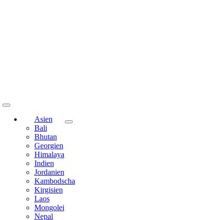
Toggle
Navigation
Asien
Bali
Bhutan
Georgien
Himalaya
Indien
Jordanien
Kambodscha
Kirgisien
Laos
Mongolei
Nepal