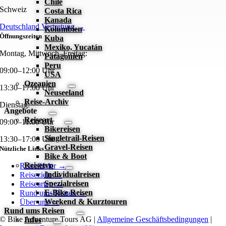
Chile
Schweiz
Costa Rica
Kanada
Deutschland Vertretung →
Kolumbien
Öffnungszeiten
Kuba
Mexiko, Yucatán
Montag, Mittwoch–Freitag:
Patagonien
Peru
09:00–12:00 Uhr
USA
Ozeanien
13:30–17:00 Uhr
Neuseeland
Reise-Archiv
Dienstag:
Angebote
Reiseart
09:00–11:00 Uhr
Bikereisen
Singletrail-Reisen
13:30–17:00 Uhr
Gravel-Reisen
Nützliche Links
Bike & Boot
Reisetyp
Reisefinder
→
Individualreisen
Reiseziele
→
Spezialreisen
Reisearten
→
E-Bike Reisen
Rund ums Reisen
→
Weekend & Kurztouren
Über uns
→
Rund ums Reisen
© Bike Adventure Tours AG |
Allgemeine Geschäftsbedingungen
|
Infos