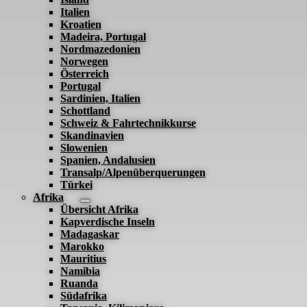
Italien
Kroatien
Madeira, Portugal
Nordmazedonien
Norwegen
Österreich
Portugal
Sardinien, Italien
Schottland
Schweiz & Fahrtechnikkurse
Skandinavien
Slowenien
Spanien, Andalusien
Transalp/Alpenüberquerungen
Türkei
Afrika
Übersicht Afrika
Kapverdische Inseln
Madagaskar
Marokko
Mauritius
Namibia
Ruanda
Südafrika