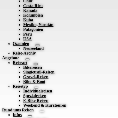
Chile
Costa Rica
Kanada
Kolumbien
Kuba
Mexiko, Yucatán
Patagonien
Peru
USA
Ozeanien
Neuseeland
Reise-Archiv
Angebote
Reiseart
Bikereisen
Singletrail-Reisen
Gravel-Reisen
Bike & Boot
Reisetyp
Individualreisen
Spezialreisen
E-Bike Reisen
Weekend & Kurztouren
Rund ums Reisen
Infos