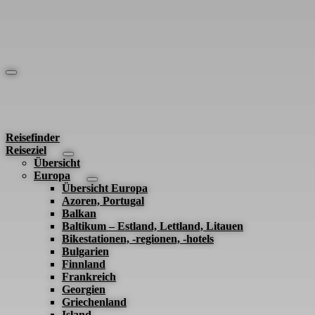
Skip
to
content
Toggle
Navigation
Reisefinder
Reiseziel
Übersicht
Europa
Übersicht Europa
Azoren, Portugal
Balkan
Baltikum – Estland, Lettland, Litauen
Bikestationen, -regionen, -hotels
Bulgarien
Finnland
Frankreich
Georgien
Griechenland
Island