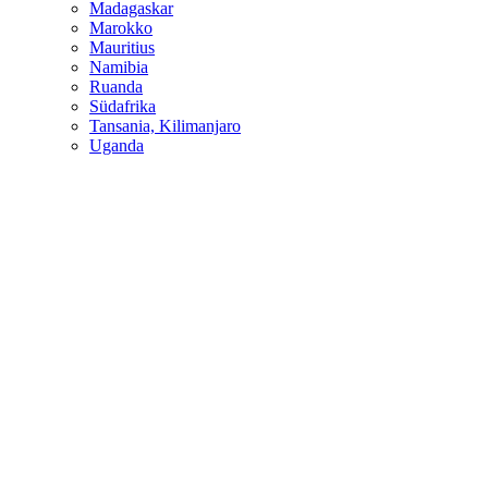
Madagaskar
Marokko
Mauritius
Namibia
Ruanda
Südafrika
Tansania, Kilimanjaro
Uganda