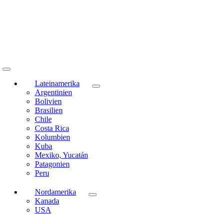
Toggle
Navigation
Lateinamerika
Argentinien
Bolivien
Brasilien
Chile
Costa Rica
Kolumbien
Kuba
Mexiko, Yucatán
Patagonien
Peru
Nordamerika
Kanada
USA