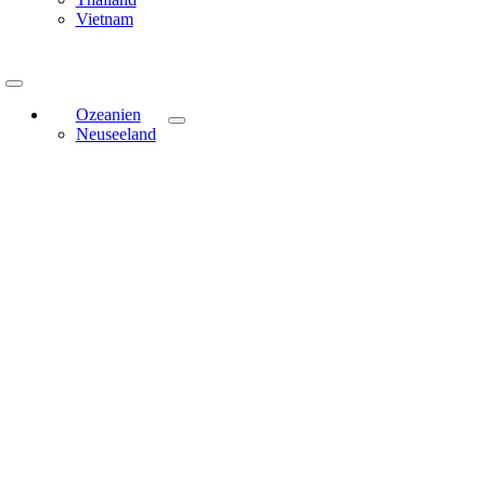
Vietnam
Toggle
Navigation
Ozeanien
Neuseeland