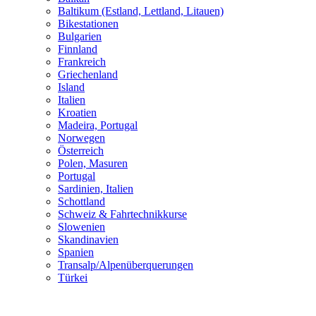
Baltikum (Estland, Lettland, Litauen)
Bikestationen
Bulgarien
Finnland
Frankreich
Griechenland
Island
Italien
Kroatien
Madeira, Portugal
Norwegen
Österreich
Polen, Masuren
Portugal
Sardinien, Italien
Schottland
Schweiz & Fahrtechnikkurse
Slowenien
Skandinavien
Spanien
Transalp/Alpenüberquerungen
Türkei