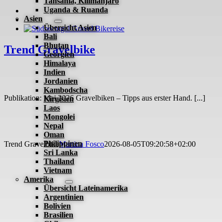
Tansania, Kilimanjaro
Uganda & Ruanda
Asien
Übersicht Asien
Bali
Bhutan
Trend Gravelbike
Georgien
Himalaya
Indien
Jordanien
Kambodscha
Publikation: Mai 2026 Gravelbiken – Tipps aus erster Hand. [...]
Kirgisien
Laos
Mongolei
Nepal
Oman
Philippinen
Trend Gravelbike
Martina Fosco
2026-08-05T09:20:58+02:00
Sri Lanka
Thailand
Vietnam
Amerika
Übersicht Lateinamerika
Argentinien
Bolivien
Brasilien