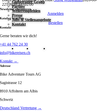
Globetrotter Group
22T09:48:44+02:00
Partner
Newsletter abonnieren
Weiterempfehlen
Anmelden
Presse
Katalog bestellen
Jobs & Stellenangebote
Bestellen
Kontakt
Kontakt
Gerne beraten wir dich!
+41 44 762 24 30
info@bikereisen.ch
Kontakt →
Adresse
Bike Adventure Tours AG
Sagistrasse 12
8910 Affoltern am Albis
Schweiz
Deutschland Vertretung →