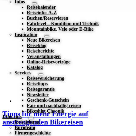
Infos
Reisekalender
Reiseinfos A-Z
Buchen/Reservieren
Fahrlevel – Kondition und Technik
Mountainbike, Velo oder E-Bike
Inspiration
Neue Bikereisen
Reiseblog
Reiseberichte
Veranstaltungen
Online-Reisevorträge
Katalog
Services
Reiseversicherung
Reisetipps
Reisegarantie
Newsletter
Geschenk-Gutschein
Fair und nachhaltig reisen
Bikeshirt Chronik
Tipps für mehr Energie auf
Über uns
anstrengenden Bikereisen
Reiseleitung
Büroteam
Firmengeschichte