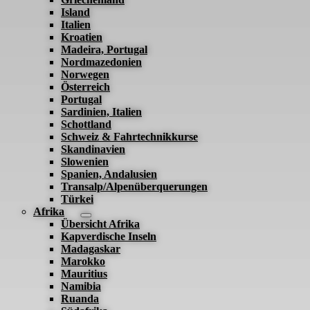
Island
Italien
Kroatien
Madeira, Portugal
Nordmazedonien
Norwegen
Österreich
Portugal
Sardinien, Italien
Schottland
Schweiz & Fahrtechnikkurse
Skandinavien
Slowenien
Spanien, Andalusien
Transalp/Alpenüberquerungen
Türkei
Afrika
Übersicht Afrika
Kapverdische Inseln
Madagaskar
Marokko
Mauritius
Namibia
Ruanda