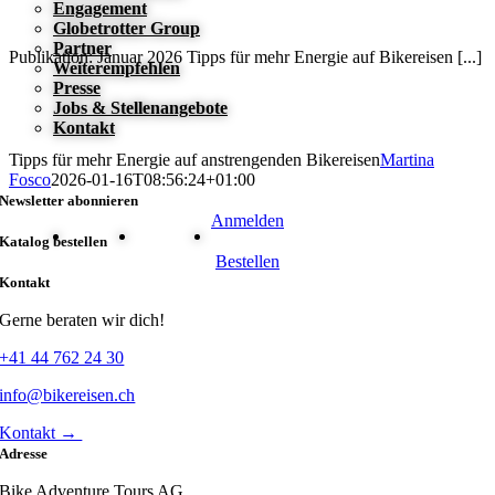
Engagement
Globetrotter Group
Partner
Publikation: Januar 2026 Tipps für mehr Energie auf Bikereisen [...]
Weiterempfehlen
Presse
Jobs & Stellenangebote
Kontakt
Tipps für mehr Energie auf anstrengenden Bikereisen
Martina
Fosco
2026-01-16T08:56:24+01:00
Newsletter abonnieren
Anmelden
Katalog bestellen
Bestellen
Kontakt
Gerne beraten wir dich!
+41 44 762 24 30
info@bikereisen.ch
Kontakt →
Adresse
Bike Adventure Tours AG