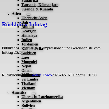
Südafrika
Tansania, Kilimanjaro
Uganda & Ruanda
Asien
Übersicht Asien
Bali
Rückblick Infotag
Bhutan
Georgien
Himalaya
Indien
Jordanien
Publikation: Februar 2026 Impressionen und Gewinnerliste vom
Kambodscha
Infotag 2026 [...]
Kirgisien
Laos
Mongolei
Nepal
Oman
Philippinen
Rückblick Infotag
Martina Fosco
2026-02-16T11:22:41+01:00
Sri Lanka
Thailand
Vietnam
Amerika
Übersicht Lateinamerika
Argentinien
Bolivien