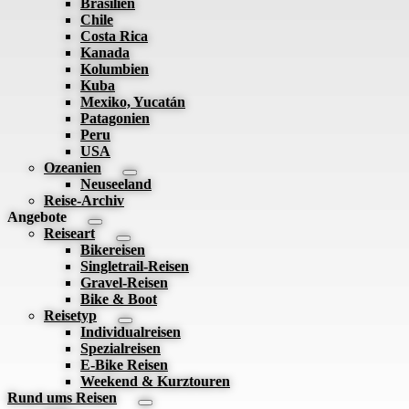
Brasilien
Chile
Costa Rica
Kanada
Kolumbien
Kuba
Mexiko, Yucatán
Patagonien
Peru
USA
Ozeanien
Neuseeland
Reise-Archiv
Angebote
Reiseart
Bikereisen
Singletrail-Reisen
Gravel-Reisen
Bike & Boot
Reisetyp
Individualreisen
Spezialreisen
E-Bike Reisen
Weekend & Kurztouren
Rund ums Reisen