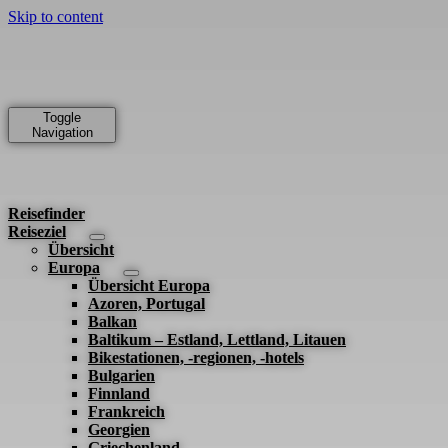
Skip to content
Toggle
Navigation
Reisefinder
Reiseziel
Übersicht
Europa
Übersicht Europa
Azoren, Portugal
Balkan
Baltikum – Estland, Lettland, Litauen
Bikestationen, -regionen, -hotels
Bulgarien
Finnland
Frankreich
Georgien
Griechenland