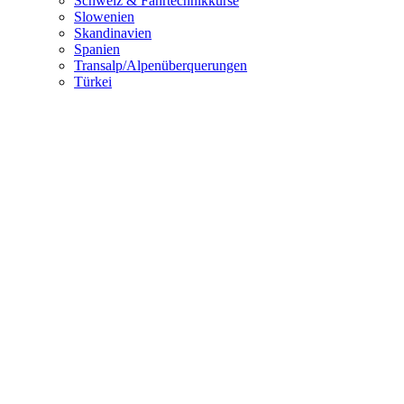
Schweiz & Fahrtechnikkurse
Slowenien
Skandinavien
Spanien
Transalp/Alpenüberquerungen
Türkei