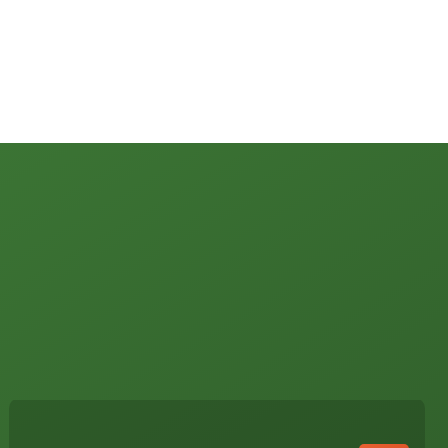
Argentinien
Bolivien
Brasilien
Chile
Costa Rica
Kolumbien
Kuba
Mexiko, Yucatán
Patagonien