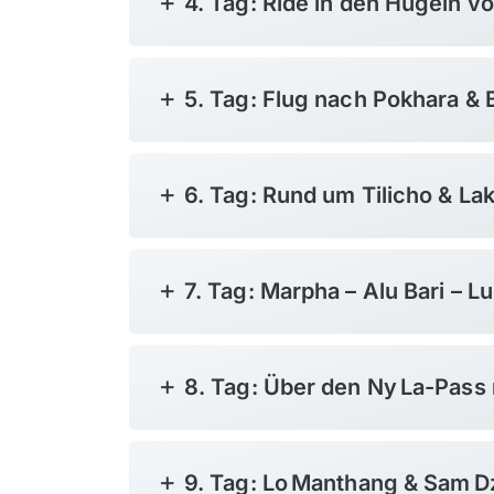
4. Tag: Ride in den Hügeln v
5. Tag: Flug nach Pokhara &
6. Tag: Rund um Tilicho & L
7. Tag: Marpha – Alu Bari – 
8. Tag: Über den Ny La-Pass
9. Tag: Lo Manthang & Sam 