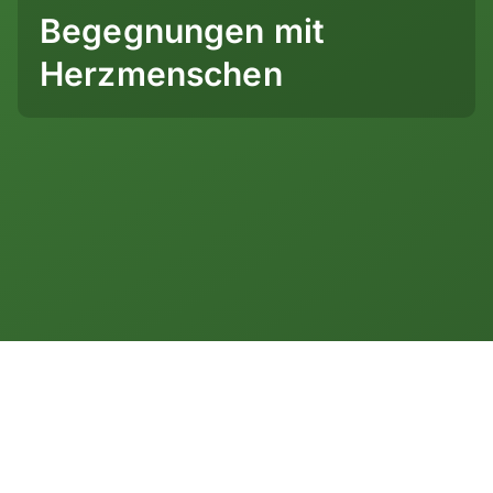
Begegnungen mit
Mongolei
Nepal
Herzmenschen
Oman
Philippinen
Sri Lanka
Thailand
Vietnam
Neuseeland