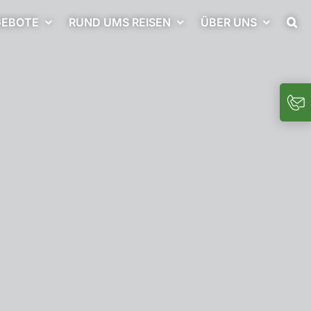
EBOTE
RUND UMS REISEN
ÜBER UNS
Togg
Slidi
Bar
Area