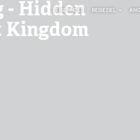
 - Hidden
Nepal Mustang Bike Expedition
REISEFINDER
REISEZIEL
ANG
st Kingdom