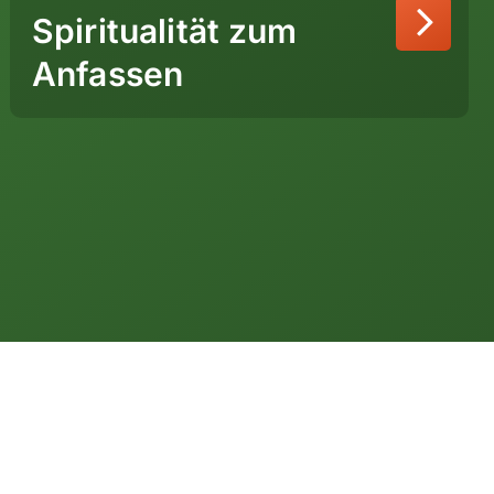
Spiritualität zum
Peru
Anfassen
Kanada
USA