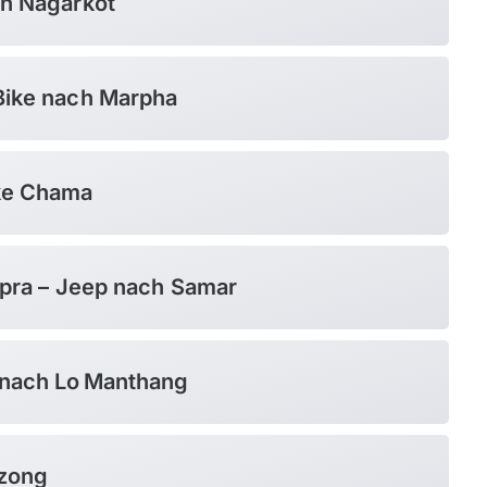
on Nagarkot
 Bike nach Marpha
ake Chama
Lupra – Jeep nach Samar
 nach Lo Manthang
Dzong