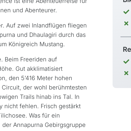
ence ist eine Abenteuerreise für
nnen und Abenteurer.
r. Auf zwei Inlandflügen fliegen
urna und Dhaulagiri durch das
zum Königreich Mustang.
Re
. Beim Freeriden auf
öhe. Gut akklimatisiert
on, den 5’416 Meter hohen
Circuit, der wohl berühmtesten
wigen Trails hinab ins Tal. In
 nicht fehlen. Frisch gestärkt
ilichosee. Was für ein
l der Annapurna Gebirgsgruppe