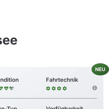
see
NEU
ndition
Fahrtechnik
ke-Typ
Verfügbarkeit