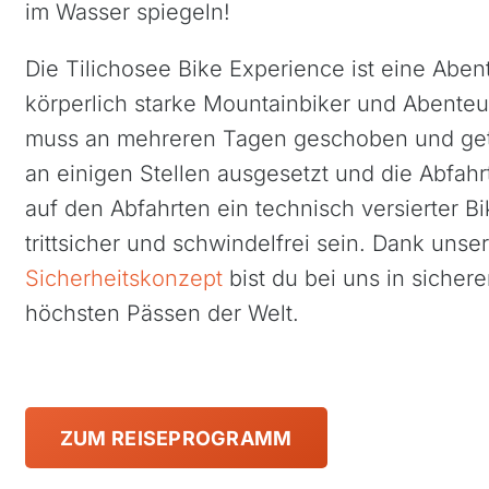
im Wasser spiegeln!
Die Tilichosee Bike Experience ist eine Aben
körperlich starke Mountainbiker und Abente
muss an mehreren Tagen geschoben und getr
an einigen Stellen ausgesetzt und die Abfah
Azoren, Portugal
Kapve
auf den Abfahrten ein technisch versierter 
Balkan
Mada
trittsicher und schwindelfrei sein. Dank uns
Baltikum (Estland, Lettland,
Maro
Sicherheitskonzept
bist du bei uns in siche
Litauen)
Mauri
höchsten Pässen der Welt.
Bikestationen
Nami
Bulgarien
Ruan
Finnland
Südaf
Frankreich
ZUM REISEPROGRAMM
Tansa
Griechenland
Ugan