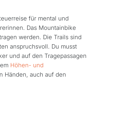
teuerreise für mental und
urerinnen. Das Mountainbike
agen werden. Die Trails sind
rten anspruchsvoll. Du musst
rdische Inseln
Bali
Biker und auf den Tragepassagen
gaskar
Bhutan
erem
Höhen- und
kko
Georgien
ren Händen, auch auf den
tius
Himalaya
bia
Indien
da
Jordanien
rika
Kambodscha
nia, Kilimanjaro
Kirgisien
da
Laos