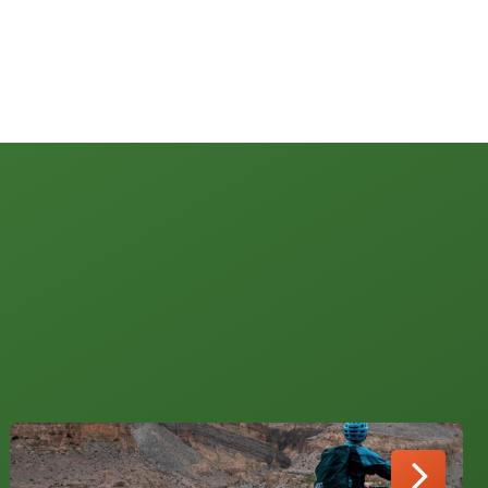
Peru
Kanada
USA