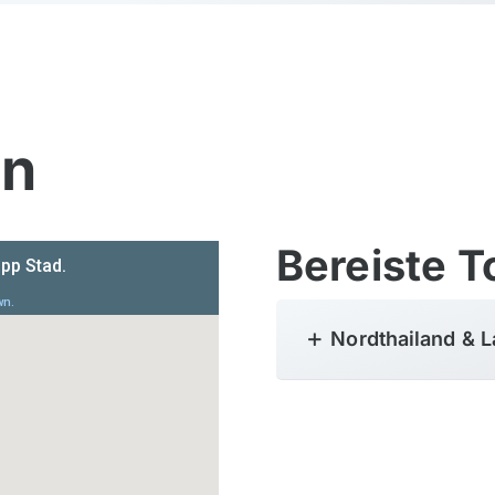
en
Bereiste T
Nordthailand & 