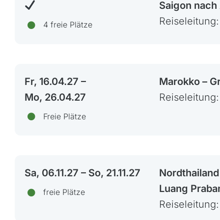
Kroatien
Saigon nach
Madeira, Portugal
Reiseleitung
4 freie Plätze
Norwegen
Österreich
Polen, Masuren
Fr, 16.04.27 –
Marokko – G
Portugal
Mo, 26.04.27
Reiseleitung
Sardinien, Italien
Freie Plätze
Schottland
Schweiz & Fahrtechnikkurse
Slowenien
Skandinavien
Sa, 06.11.27 – So, 21.11.27
Nordthailand
Spanien
Luang Praba
freie Plätze
Transalp/Alpenüberquerungen
Reiseleitung
Türkei