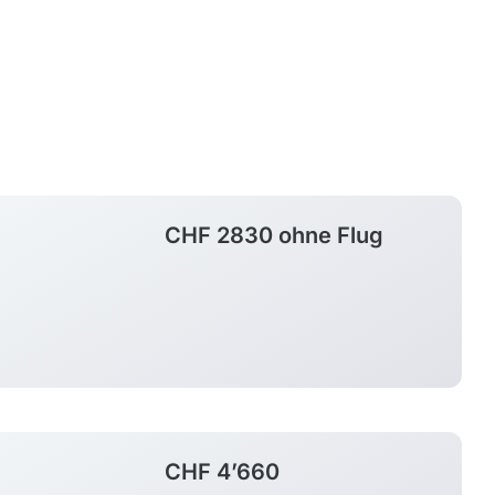
Argentinien
Bolivien
Brasilien
Chile
CHF 2830 ohne Flug
Costa Rica
Kolumbien
Kuba
Mexiko, Yucatán
Patagonien
Peru
CHF 4’660