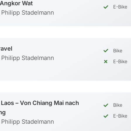
Oman
 Angkor Wat
E-Bike
Philippinen
: Philipp Stadelmann
Sri Lanka
Thailand
Vietnam
ravel
Bike
: Philipp Stadelmann
E-Bike
Neuseeland
 Laos – Von Chiang Mai nach
Bike
ng
E-Bike
: Philipp Stadelmann