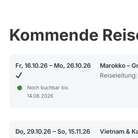
Azoren, Portugal
Kapve
Kommende Reis
Balkan
Mada
Baltikum (Estland, Lettland,
Maro
Litauen)
Mauri
Bikestationen
Fr, 16.10.26 – Mo, 26.10.26
Marokko – G
Nami
Reiseleitung
Bulgarien
Ruan
Finnland
Noch buchbar bis
Südaf
14.08.2026
Frankreich
Tansa
Griechenland
Ugan
Island
Italien
Do, 29.10.26 – So, 15.11.26
Vietnam & K