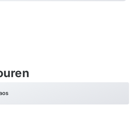
ouren
Laos