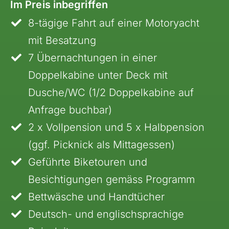
Im Preis inbegriffen
8-tägige Fahrt auf einer Motoryacht
mit Besatzung
7 Übernachtungen in einer
Doppelkabine unter Deck mit
Kapverdische Inseln
Dusche/WC (1/2 Doppelkabine auf
Madagaskar
Anfrage buchbar)
Marokko
2 x Vollpension und 5 x Halbpension
Mauritius
(ggf. Picknick als Mittagessen)
Namibia
Geführte Biketouren und
Ruanda
Besichtigungen gemäss Programm
Südafrika
Bettwäsche und Handtücher
Tansania, Kilimanjaro
Deutsch- und englischsprachige
Uganda