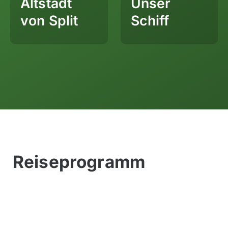
Altstadt
Unser
von Split
Schiff
Reiseprogramm