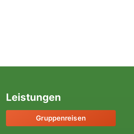
Schweiz & Fahrtechnikkurse
Slowenien
Skandinavien
Spanien
Transalp/Alpenüberquerungen
Türkei
Leistungen
Gruppenreisen