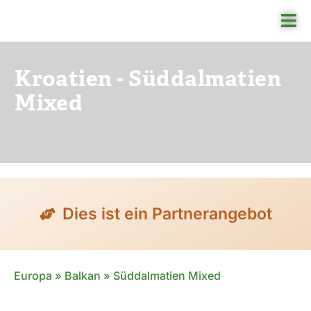
Skip
Tog
to
Nav
content
Kroatien - Süddalmatien
Re
Mixed
Re
An
Ru
Üb
Dies ist ein Partnerangebot
Europa
»
Balkan
»
Süddalmatien Mixed