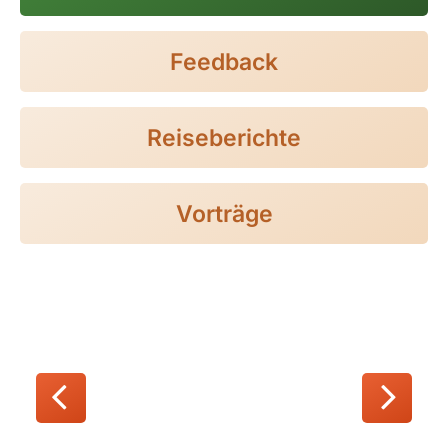
Finnland
Frankreich
Feedback
Griechenland
Island
Reiseberichte
Italien
Kroatien
Vorträge
Madeira, Portugal
Norwegen
Österreich
Polen, Masuren
Portugal
Sardinien, Italien
Schottland